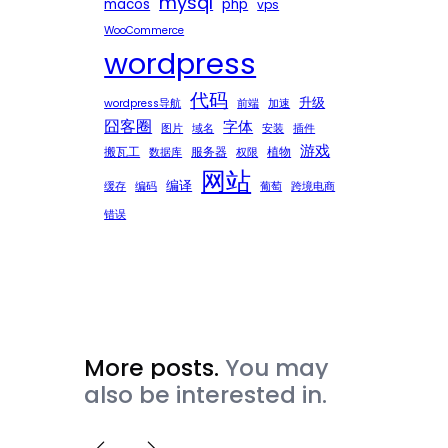
mysql
macos
php
vps
WooCommerce
wordpress
代码
升级
wordpress导航
前端
加速
囧客圈
字体
图片
域名
安装
插件
游戏
搬瓦工
服务器
植物
数据库
权限
网站
编译
缓存
编码
葡萄
跨境电商
错误
More posts.
You may
also be interested in.