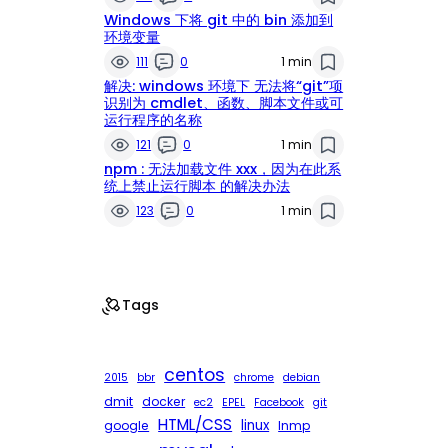
Windows 下将 git 中的 bin 添加到
环境变量
111
0
1 min
解决: windows 环境下 无法将“git”项
识别为 cmdlet、函数、脚本文件或可
运行程序的名称
121
0
1 min
npm : 无法加载文件 xxx，因为在此系
统上禁止运行脚本 的解决办法
123
0
1 min
Tags
centos
2015
bbr
chrome
debian
dmit
docker
ec2
EPEL
Facebook
git
HTML/CSS
linux
google
lnmp