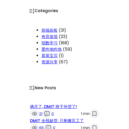
Categories
前端杂烩
(31)
奇异发现
(23)
招数学习
(168)
爱咋地咋地
(59)
莫莫宝贝
(1)
资源分享
(67)
New Posts
俩月了, DMIT 终于补货了!
21
0
1 min
DMIT 全线缺货, 只剩搬瓦工了
65
0
1 min