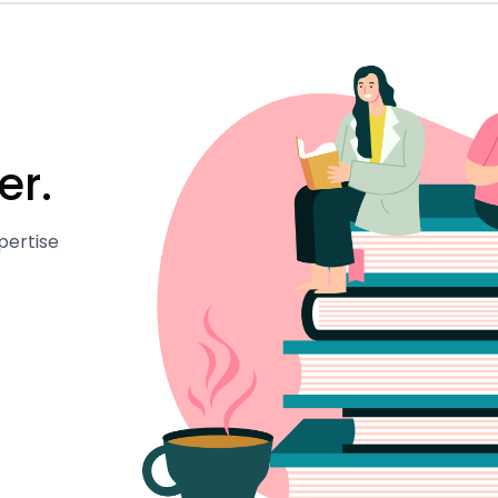
er.
pertise