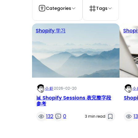
Categories
Tags
Shopify 学习
Shop
小 虾
·
2026-02-20
小 
📊 Shopify Sessions 表完整字段
Shop
参考
132
0
1
3 min read