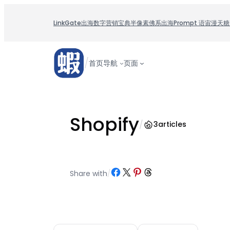
跳
至
LinkGate
出海数字营销宝典
半像素
佛系出海
Prompt 语宙
漫天糖
内
容
/
首页
导航
页面
Shopify
/
3
articles
Share on Facebook
Share on X
Share on Pinterest
Share on Threads
Share with
/