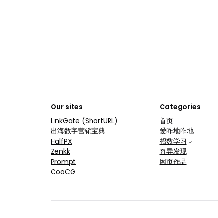
Our sites
Categories
LinkGate (ShortURL)
首页
出海数字营销宝典
爱咋地咋地
HalfPX
招数学习
Zenkk
奇异发现
Prompt
网页作品
CooCG