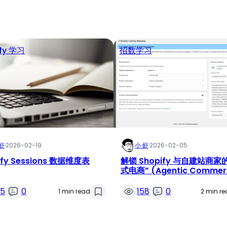
ify 学习
招数学习
虾
·
2026-02-19
小 虾
·
2026-02-05
ify Sessions 数据维度表
解锁 Shopify 与自建站商家
式电商” (Agentic Commer
潜力
35
0
158
0
1 min read
2 min r