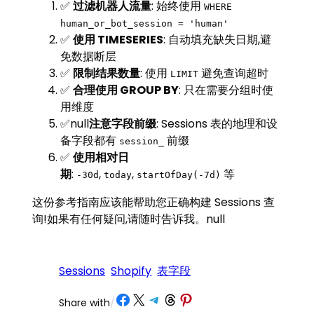
✅
过滤机器人流量
: 始终使用
WHERE
human_or_bot_session = 'human'
✅
使用 TIMESERIES
: 自动填充缺失日期,避
免数据断层
✅
限制结果数量
: 使用
避免查询超时
LIMIT
✅
合理使用 GROUP BY
: 只在需要分组时使
用维度
✅null
注意字段前缀
: Sessions 表的地理和设
备字段都有
前缀
session_
✅
使用相对日
期
:
,
,
等
-30d
today
startOfDay(-7d)
这份参考指南应该能帮助您正确构建 Sessions 查
询!如果有任何疑问,请随时告诉我。null
Sessions
Shopify
表字段
Share on Facebook
Share on X
Share on Telegram
Share on Threads
Share on Pinterest
Share with
/