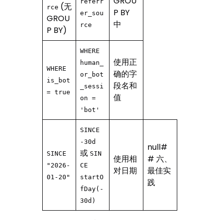
GROU
referr
(无
rce
P BY
er_sou
GROU
中
rce
P BY)
WHERE
使用正
human_
WHERE
确的字
or_bot
is_bot
段名和
_sessi
= true
值
on =
'bot'
SINCE
-30d
null#
或
SINCE
SIN
使用相
# 六、
"2026-
CE
对日期
最佳实
01-20"
startO
践
fDay(-
30d)