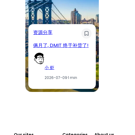
奇
资源分享
D
俩月了, DMIT 终于补货了!
工
小 虾
2026-07-09
·
1 min
Our sites
Categories
About us