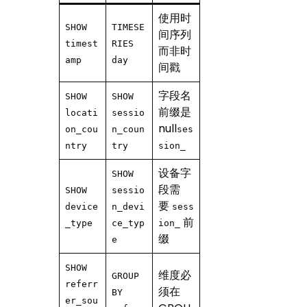
使用时
SHOW
TIMESE
间序列
timest
RIES
而非时
amp
day
间戳
字段名
SHOW
SHOW
前缀是
locati
sessio
null
on_cou
n_coun
ses
ntry
try
sion_
设备字
SHOW
段需
SHOW
sessio
要
device
n_devi
sess
前
_type
ce_typ
ion_
缀
e
SHOW
维度必
GROUP
referr
须在
BY
er_sou