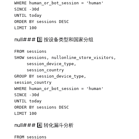
WHERE human_or_bot_session = 'human'

SINCE -30d

UNTIL today

ORDER BY sessions DESC

null### 3️⃣ 按设备类型和国家分组
FROM sessions

SHOW sessions, nullonline_store_visitors,

     session_device_type,

     session_country

GROUP BY session_device_type, 
session_country

WHERE human_or_bot_session = 'human'

SINCE -30d

UNTIL today

ORDER BY sessions DESC

null### 4️⃣ 转化漏斗分析
FROM sessions
