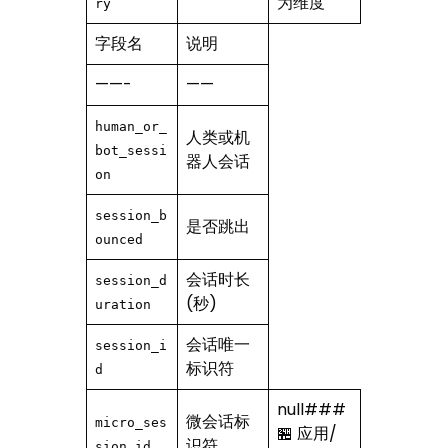
为维度
ry
字段名
说明
——-
——
human_or_
人类或机
bot_sessi
器人会话
on
session_b
是否跳出
ounced
会话时长
session_d
(秒)
uration
会话唯一
session_i
标识符
d
null###
微会话标
micro_ses
🏪 应用/
识符
sion_id