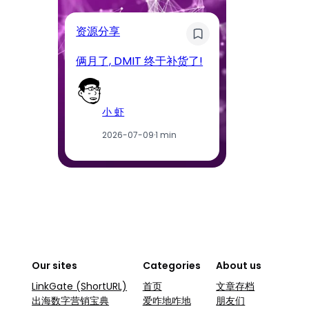
奇
资源分享
D
俩月了, DMIT 终于补货了!
工
小 虾
2026-07-09
·
1 min
Our sites
Categories
About us
LinkGate (ShortURL)
首页
文章存档
出海数字营销宝典
爱咋地咋地
朋友们