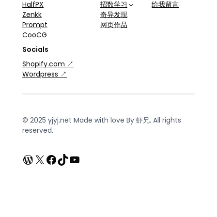
HalfPX
招数学习
给我留言
Zenkk
奇异发现
Prompt
网页作品
CooCG
Socials
Shopify.com ↗
Wordpress ↗
© 2025 yjyj.net Made with love By 虾兄. All rights
reserved.
WordPress
X
Facebook
TikTok
YouTube