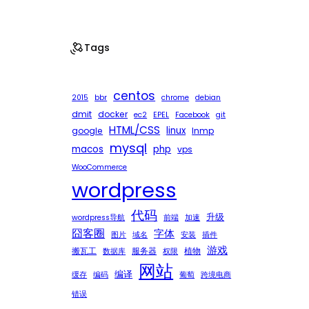
Tags
centos
2015
bbr
chrome
debian
dmit
docker
ec2
EPEL
Facebook
git
HTML/CSS
linux
google
lnmp
mysql
macos
php
vps
WooCommerce
wordpress
代码
升级
wordpress导航
前端
加速
囧客圈
字体
图片
域名
安装
插件
游戏
搬瓦工
服务器
植物
数据库
权限
网站
编译
缓存
编码
葡萄
跨境电商
错误