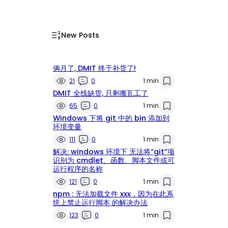
New Posts
俩月了, DMIT 终于补货了!
21
0
1 min
DMIT 全线缺货, 只剩搬瓦工了
65
0
1 min
Windows 下将 git 中的 bin 添加到
环境变量
111
0
1 min
解决: windows 环境下 无法将“git”项
识别为 cmdlet、函数、脚本文件或可
运行程序的名称
121
0
1 min
npm : 无法加载文件 xxx，因为在此系
统上禁止运行脚本 的解决办法
123
0
1 min