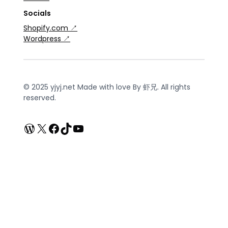
Socials
Shopify.com ↗
Wordpress ↗
© 2025 yjyj.net Made with love By 虾兄. All rights
reserved.
WordPress
X
Facebook
TikTok
YouTube