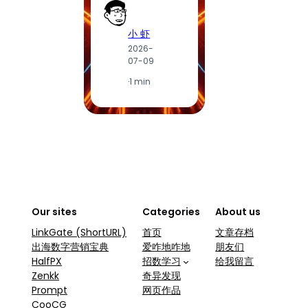
小 虾
2026-
2
07-09
0
·
1 min
·
1
Our sites
Categories
About us
LinkGate (ShortURL)
首页
文章存档
出海数字营销宝典
爱咋地咋地
朋友们
HalfPX
招数学习
给我留言
Zenkk
奇异发现
Prompt
网页作品
CooCG