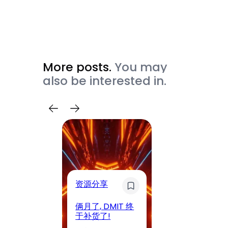
More posts.
You may
also be interested in.
资源分享
奇异发
俩月了, DMIT 终
DMIT
于补货了!
只剩搬