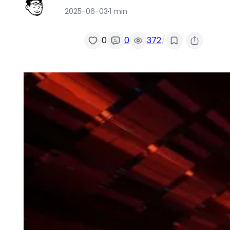
2025-06-03
·
1 min
/
0
0
372