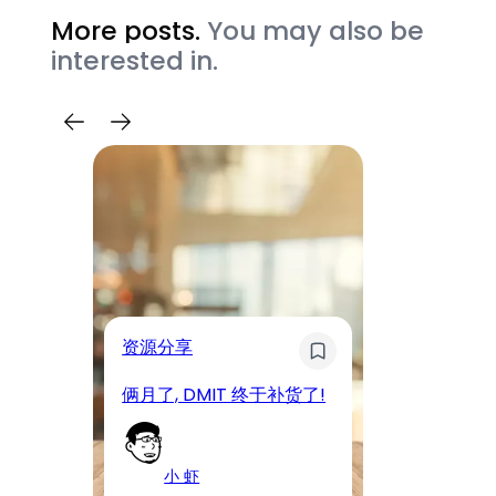
More posts.
You may also be
interested in.
奇
资源分享
D
俩月了, DMIT 终于补货了!
工
小 虾