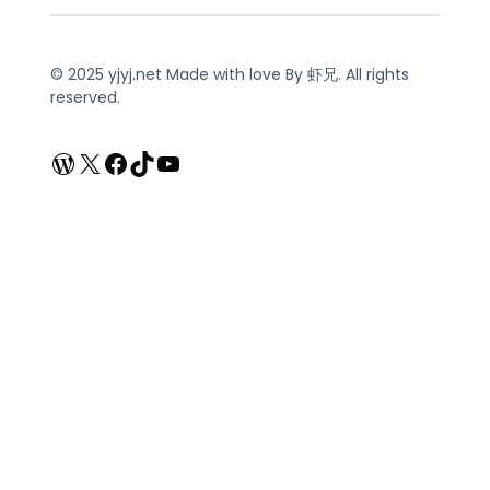
© 2025 yjyj.net Made with love By 虾兄. All rights
reserved.
WordPress
X
Facebook
TikTok
YouTube