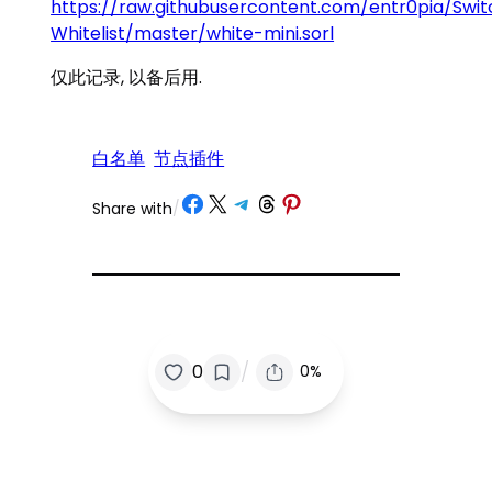
https://raw.githubusercontent.com/entr0pia/Sw
Whitelist/master/white-mini.sorl
仅此记录, 以备后用.
白名单
节点插件
Share on Facebook
Share on X
Share on Telegram
Share on Threads
Share on Pinterest
Share with
/
/
0
0%