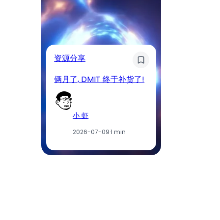
奇
资源分享
D
俩月了, DMIT 终于补货了!
工
小 虾
2026-07-09
·
1 min