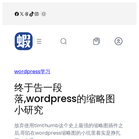
跳
至
Facebook
X
Threads
TikTok
Instagram
/
内
容
/
wordpress学习
终于告一段
落,wordpress的缩略图
小研究
放弃使用timthumb这个史上最强的缩略图插件之
后,哥陷在wordpress缩略图的小坑里着实是挣扎