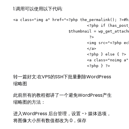
1.调用可以使用以下代码:
<a class="img a" href="<?php the_permalink(); ?>#h
				<?php if (has_post_thumbnail( $post->ID ) ) {

		        $thumbnail = wp_get_attachment_image_src(get_post_thumbnail_id($post->ID),'pic-thumb');

				 ?>

				<img src="<?php echo $thumbnail[0]; ?>" alt="<?php echo trim(strip_tags( $post->post_title )) ?>" width="<?php echo $thumbnail[1]; ?>" height="<?php echo $thumbnail[2]; ?>"/>

				</a>

				<?php } else { ?>

				<a class="noimg a" href="<?php the_permalink(); ?>#hi" title="<?php the_title(); ?>" target="_blank"><?php echo mb_strimwidth(strip_tags(apply_filters('the_content', $post->post_content)), 0, 300,"...");?></a>

				<?php } ?>
转一篇好文:在VPS的SSH下批量删除WordPress
缩略图
此前所有的教程都讲了一个避免WordPress产生
缩略图的方法：
进入WordPress 后台管理，设置 -> 媒体选项，
将图像大小所有数值都改为 0，保存