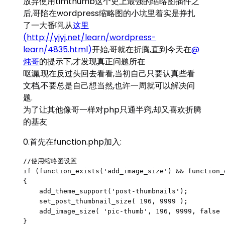
放弃使用timthumb这个史上最强的缩略图插件之
后,哥陷在wordpress缩略图的小坑里着实是挣扎
了一大番啊,从
这里
(http://yjyj.net/learn/wordpress-
learn/4835.html)
开始,哥就在折腾,直到今天在
@
炖哥
的提示下,才发现真正问题所在
呕漏,现在反过头回去看看,当初自己只要认真些看
文档,不要总是自己想当然,也许一周就可以解决问
题.
为了让其他像哥一样对php只通半窍,却又喜欢折腾
的基友
0.首先在function.php加入:
//使用缩略图设置

if (function_exists('add_image_size') && function_
{

    add_theme_support('post-thumbnails');

    set_post_thumbnail_size( 196, 9999 );

    add_image_size( 'pic-thumb', 196, 9999, false )
}