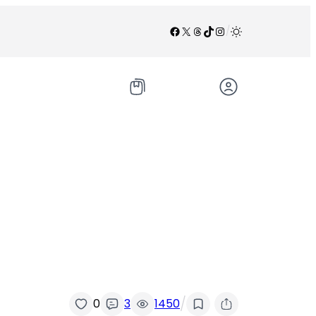
Facebook
X
Threads
TikTok
Instagram
/
/
0
3
1450