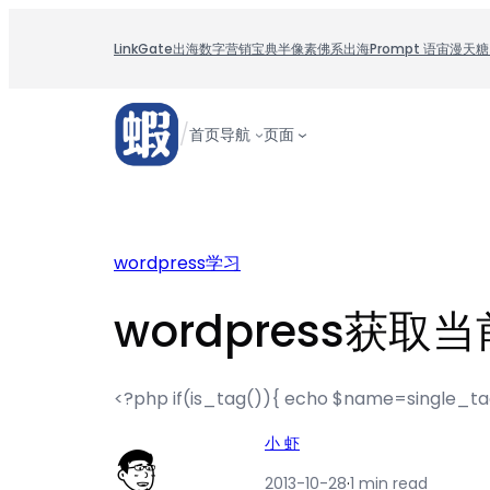
跳
至
LinkGate
出海数字营销宝典
半像素
佛系出海
Prompt 语宙
漫天糖
内
容
/
首页
导航
页面
wordpress学习
wordpress获取当
<?php if(is_tag()){ echo $name=single_tag
小 虾
2013-10-28
·
1 min read