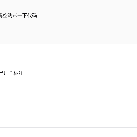
得空测试一下代码.
已用
*
标注