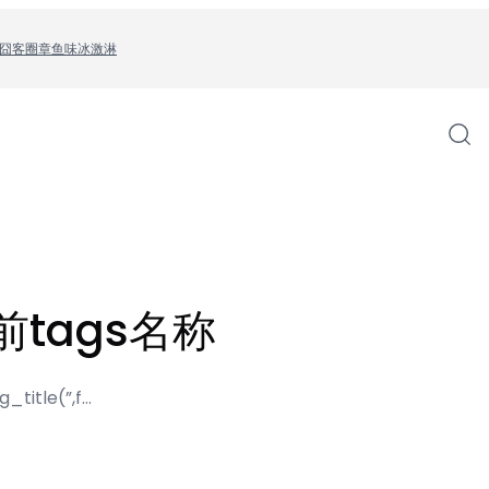
囧客圈
章鱼味冰激淋
前tags名称
_title(”,f…