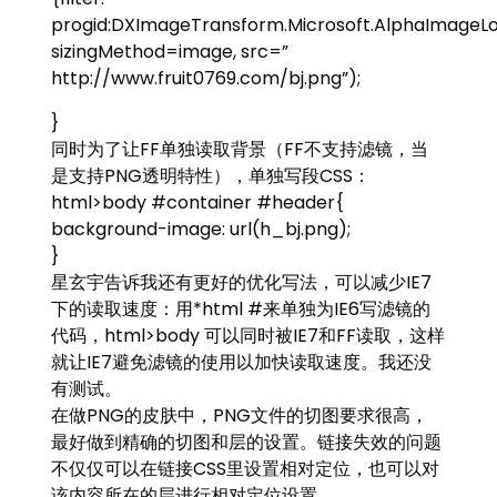
progid:DXImageTransform.Microsoft.AlphaImageL
sizingMethod=image, src=”
http://www.fruit0769.com/bj.png”);
}
同时为了让FF单独读取背景（FF不支持滤镜，当
是支持PNG透明特性），单独写段CSS：
html>body #container #header{
background-image: url(h_bj.png);
}
星玄宇告诉我还有更好的优化写法，可以减少IE7
下的读取速度：用*html #来单独为IE6写滤镜的
代码，html>body 可以同时被IE7和FF读取，这样
就让IE7避免滤镜的使用以加快读取速度。我还没
有测试。
在做PNG的皮肤中，PNG文件的切图要求很高，
最好做到精确的切图和层的设置。链接失效的问题
不仅仅可以在链接CSS里设置相对定位，也可以对
该内容所在的层进行相对定位设置。