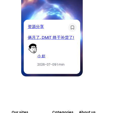
奇
资源分享
D
俩月了, DMIT 终于补货了!
工
小 虾
2026-07-09
·
1 min
Our sites
Categories
About us