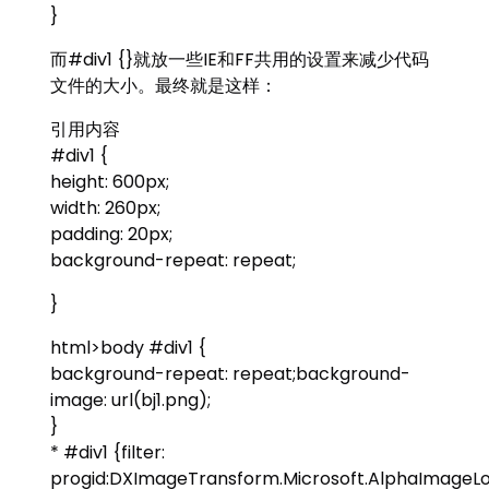
}
而#div1 {}就放一些IE和FF共用的设置来减少代码
文件的大小。最终就是这样：
引用内容
#div1 {
height: 600px;
width: 260px;
padding: 20px;
background-repeat: repeat;
}
html>body #div1 {
background-repeat: repeat;background-
image: url(bj1.png);
}
* #div1 {filter:
progid:DXImageTransform.Microsoft.AlphaImageL