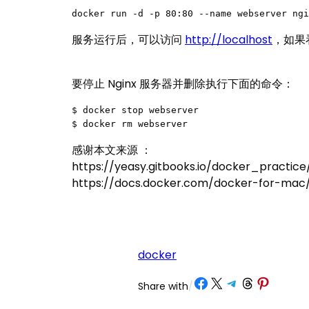
docker run -d -p 80:80 --name webserver ngi
服务运行后，可以访问
http://localhost
，如果看到
要停止 Nginx 服务器并删除执行下面的命令：
$ docker stop webserver

$ docker rm webserver
感谢本文来源 ：
https://yeasy.gitbooks.io/docker_practice
https://docs.docker.com/docker-for-mac/
docker
Share on Facebook
Share on X
Share on Telegram
Share on Threads
Share on Pinterest
Share with
/