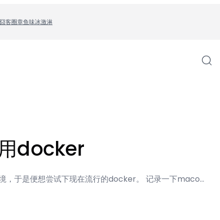
囧客圈
章鱼味冰激淋
docker
境，于是便想尝试下现在流行的docker。 记录一下maco…