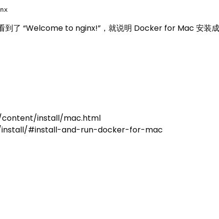
nx
了 “Welcome to nginx!”，就说明 Docker for Mac 安
/content/install/mac.html
install/#install-and-run-docker-for-mac