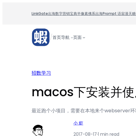
跳
至
LinkGate
出海数字营销宝典
半像素
佛系出海
Prompt 语宙
漫天糖
内
容
/
首页
导航
页面
招数学习
macos下安装并使用
最近跑个小项目，需要在本地来个webserver环
小 虾
2017-08-17
·
1 min read