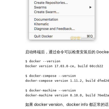
启动终端后，通过命令可以检查安装后的 Docke
$ docker --version

Docker version 17.03.0-ce, build 60ccb22

$ docker-compose --version

docker-compose version 1.11.2, build dfed24
$ docker-machine --version

docker-machine version 0.10.0, build 76ed2a
如果 docker version、docker info 都正