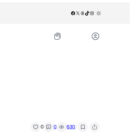
Facebook
X
Threads
TikTok
Instagram
/
/
0
0
630