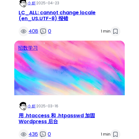
小 虾
·
2025-04-23
LC_ALL: cannot change locale
(en_US.UTF-8) 报错
408
0
1 min
招数学习
小 虾
·
2025-03-16
用 .htaccess 和 .htpasswd 加固
Wordpress 后台
436
0
1 min