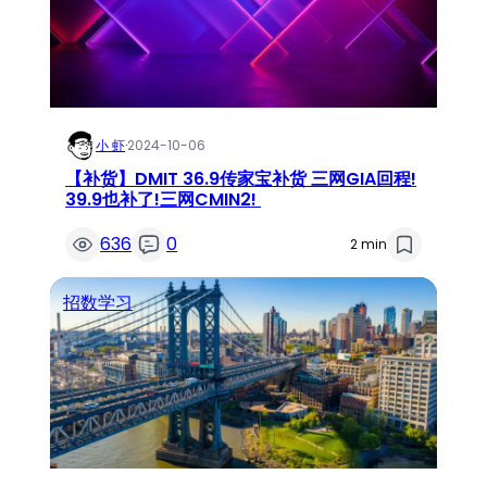
小 虾
·
2024-10-06
【补货】DMIT 36.9传家宝补货 三网GIA回程!
39.9也补了!三网CMIN2!
636
0
2 min
招数学习