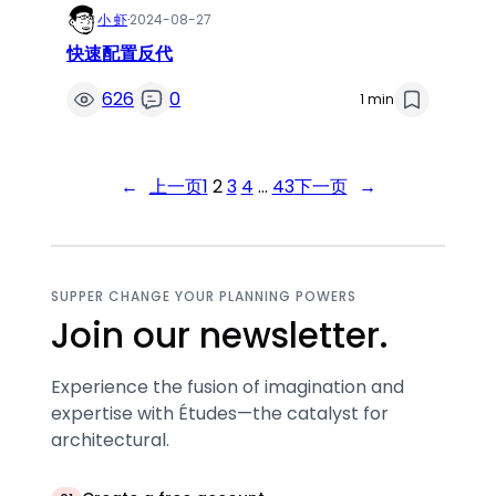
小 虾
·
2024-08-27
快速配置反代
626
0
1 min
←
上一页
1
2
3
4
…
43
下一页
→
SUPPER CHANGE YOUR PLANNING POWERS
Join our newsletter.
Experience the fusion of imagination and
expertise with Études—the catalyst for
architectural.