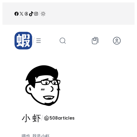
跳
至
Facebook
X
Threads
TikTok
Instagram
/
内
容
/
小 虾
/
508
articles
哦也, 我是小虾