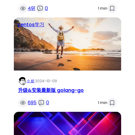
491
0
1 min
centos学习
小 虾
·
2024-10-09
升级&安装最新版 golang-go
695
0
1 min
爱咋地咋地