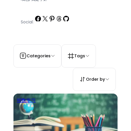
Facebook
X
Pinterest
Threads
GitHub
Social
/
Categories
Tags
Order by
招数学习