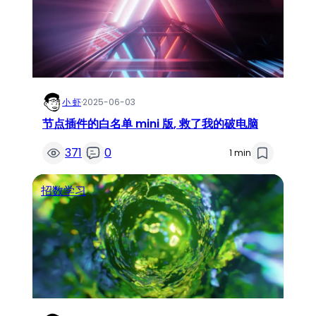
小 虾
·
2025-06-03
节点插件的白名单 mini 版, 救了我的破电脑
371
0
1 min
招数学习