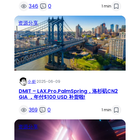
346
0
1 min
资源分享
小 虾
·
2025-06-09
DMIT – LAX.Pro.PalmSpring，洛杉矶CN2
GIA ，年付$100 USD 补货啦!
369
0
1 min
资源分享