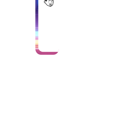
虾
小 虾
-
2026-
4
02-27
·
n
1 min
read