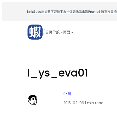
跳
至
LinkGate
出海数字营销宝典
半像素
佛系出海
Prompt 语宙
漫天糖
内
容
/
首页
导航
页面
l_ys_eva01
小 虾
2015-02-06
·
1 min read