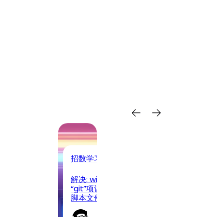
招数学习
招
解决: windows 环境下 无法将
np
t 中的 bin 添
“git”项识别为 cmdlet、函数、
在
脚本文件或可运行程序的名称
办