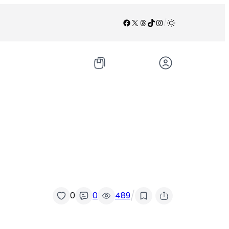
Facebook
X
Threads
TikTok
Instagram
/
/
0
0
489