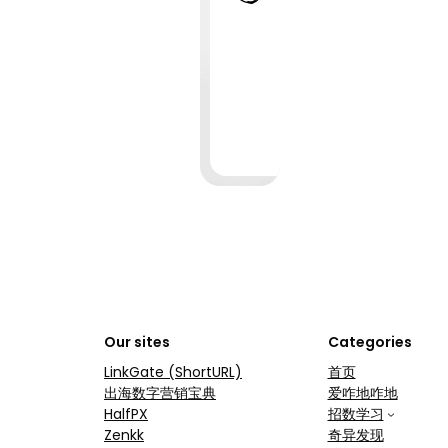
小 虾
2026-
07-
09
·
1 min
read
Our sites
Categories
LinkGate (ShortURL)
首页
出海数字营销宝典
爱咋地咋地
HalfPX
招数学习
Zenkk
奇异发现