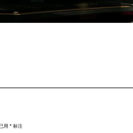
re
Share
on
ram
eads
interest
已用
*
标注