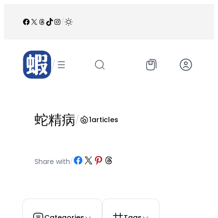
跳
至
Facebook
X
Threads
TikTok
Instagram
/
内
容
/
蛇精病
/
1
articles
Share on Facebook
Share on X
Share on Pinterest
Share on Threads
Share with
/
Categories
Tags