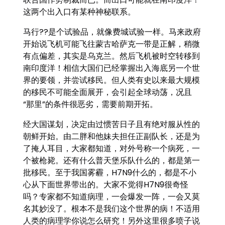
这两个出入口有某种神秘联系。
马行??是个试验品，就像费城试验一样。马来政府
开始说飞机可能飞往蒙古哈萨克一带是正解，稍微
有点偏差，其实是乌克兰。然后飞机被时空转移到
南印度洋！相信大国们已经掌握出入海底另一个世
界的要领，并尝试移民。但人类有史以来最大规模
的移民不可能全面展开，会引起全球动荡，况且
“那里”的条件很恶劣，需要前期开拓。
经大国谋划，决定由过惯苦日子且有绝对服从性的
朝鲜开始。由二胖和他妹夫担任正副队长，还是为
了掩人耳目，大家都知道，对外号称一个病死，一
个被枪毙。还有什么普天堡乐队什么的，都是第一
批移民。至于我国雾霾，H7N9什么的，都是不小
心从下面世界带出的。大家不觉得H7N9很奇怪
吗？专家都不知道病理，一会爆发一阵，一会又莫
名其妙没了。根本不是我们这个世界的病！不适用
人类的病理学你说怎么研究！另外这里很多喷子说