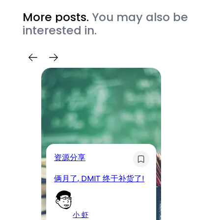
More posts.
You may also be
interested in.
奇
资源分享
D
俩月了, DMIT 终于补货了!
工
小 虾