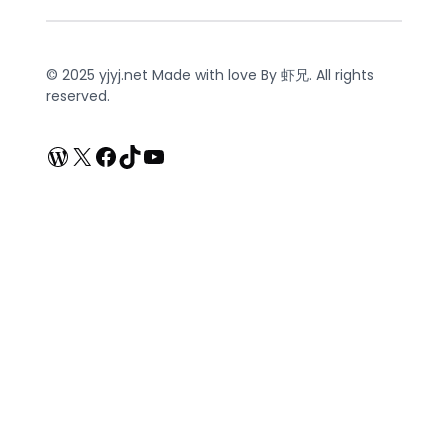
© 2025 yjyj.net Made with love By 虾兄. All rights
reserved.
WordPress
X
Facebook
TikTok
YouTube