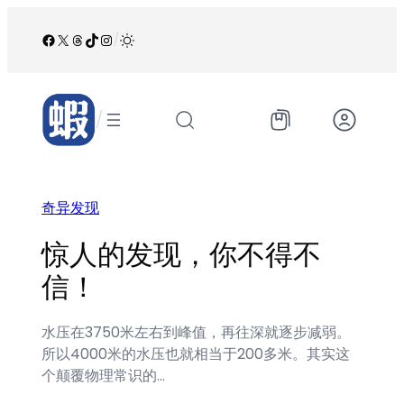
跳
至
Facebook
X
Threads
TikTok
Instagram
/
内
容
/
奇异发现
惊人的发现，你不得不
信！
水压在3750米左右到峰值，再往深就逐步减弱。
所以4000米的水压也就相当于200多米。其实这
个颠覆物理常识的…