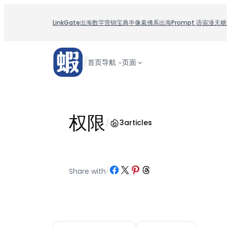
跳
至
LinkGate
出海数字营销宝典
半像素
佛系出海
Prompt 语宙
漫天糖
内
容
/
首页
导航
页面
权限
/
3
articles
Share on Facebook
Share on X
Share on Pinterest
Share on Threads
Share with
/