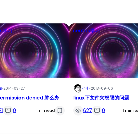
os学习
centos学习
虾
·
2014-03-27
小 虾
·
2013-09-06
ermission denied 肿么办
linux下文件夹权限的问题
21
0
627
0
1 min read
1 min r