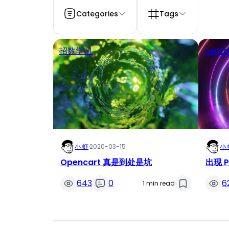
Categories
Tags
招数学习
cent
小 虾
·
2020-03-15
小 
Opencart 真是到处是坑
出现 P
643
0
6
1 min read