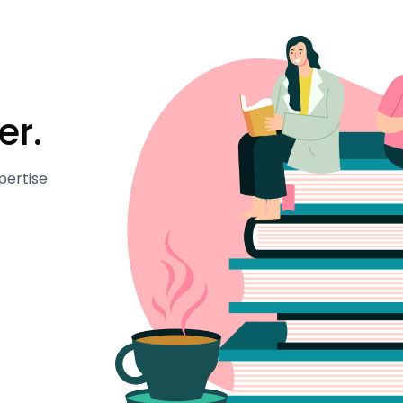
er.
pertise