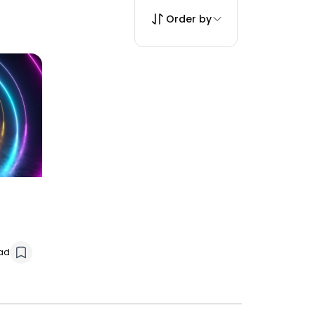
Order by
ead