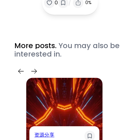
/
0
0%
More posts.
You may also be
interested in.
奇
资源分享