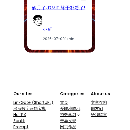
D
俩月了, DMIT 终于补货了!
工
小 虾
2026-07-09
·
1 min
Our sites
Categories
About us
LinkGate (ShortURL)
首页
文章存档
出海数字营销宝典
爱咋地咋地
朋友们
HalfPX
招数学习
给我留言
Zenkk
奇异发现
Prompt
网页作品