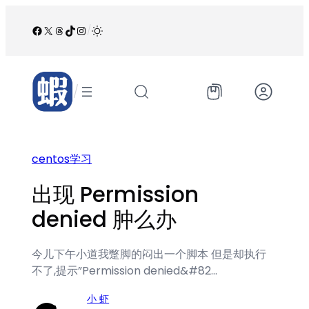
跳
至
Facebook
X
Threads
TikTok
Instagram
/
内
容
/
centos学习
出现 Permission
denied 肿么办
今儿下午小道我蹩脚的闷出一个脚本 但是却执行
不了,提示”Permission denied&#82…
小 虾