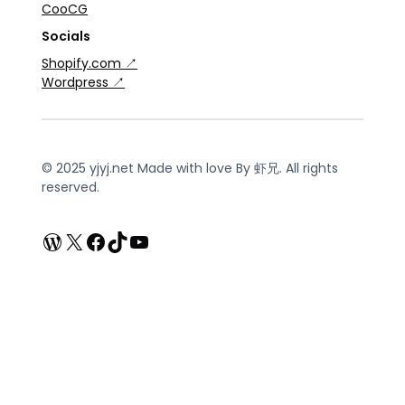
CooCG
Socials
Shopify.com ↗
Wordpress ↗
© 2025 yjyj.net Made with love By 虾兄. All rights
reserved.
WordPress
X
Facebook
TikTok
YouTube