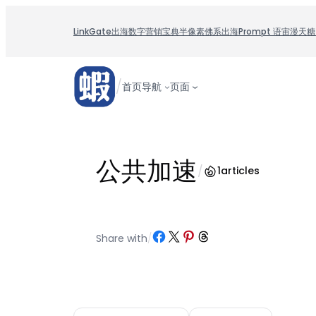
跳
至
LinkGate
出海数字营销宝典
半像素
佛系出海
Prompt 语宙
漫天糖
内
容
/
首页
导航
页面
公共加速
/
1
articles
Share on Facebook
Share on X
Share on Pinterest
Share on Threads
Share with
/