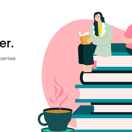
er.
pertise