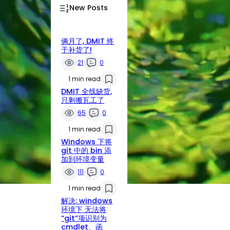
New Posts
俩月了, DMIT 终
于补货了!
21
0
1 min read
DMIT 全线缺货,
只剩搬瓦工了
65
0
1 min read
Windows 下将
git 中的 bin 添
加到环境变量
111
0
1 min read
解决: windows
环境下 无法将
“git”项识别为
cmdlet、函