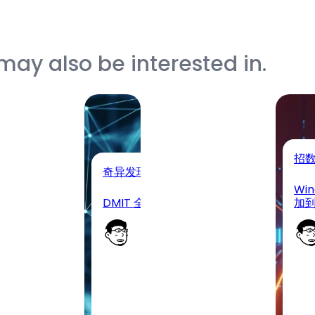
may also be interested in.
招
奇异发现
Win
终于补货了!
DMIT 全线缺货, 只剩搬瓦工了
加
虾
小 虾
-
2026-
05-13
·