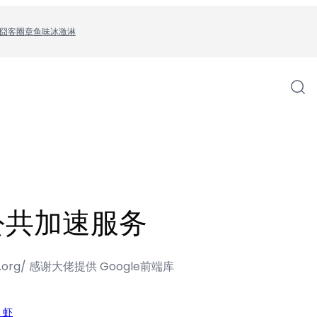
囧客圈
章鱼味冰激淋
公共加速服务
kzu.org/ 感谢大佬提供 Google前端库
 虾