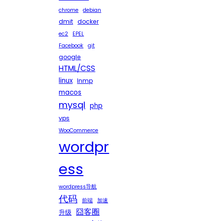
chrome
debian
dmit
docker
ec2
EPEL
Facebook
git
google
HTML/CSS
linux
lnmp
macos
mysql
php
vps
WooCommerce
wordpr
ess
wordpress导航
代码
前端
加速
囧客圈
升级