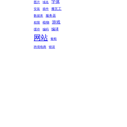
字体
图片
域名
搬瓦工
安装
插件
服务器
数据库
游戏
植物
权限
编译
缓存
编码
网站
葡萄
跨境电商
错误