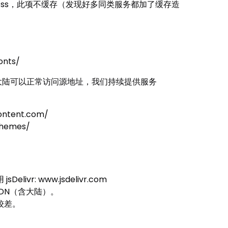
同css，此项不缓存（发现好多同类服务都加了缓存造
onts/
N，大陆可以正常访问源地址，我们持续提供服务
ntent.com/
themes/
vr: www.jsdelivr.com
CDN（含大陆）。
性较差。