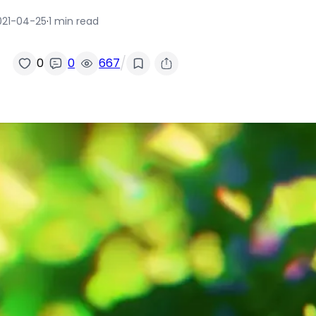
021-04-25
·
1 min read
/
0
0
667