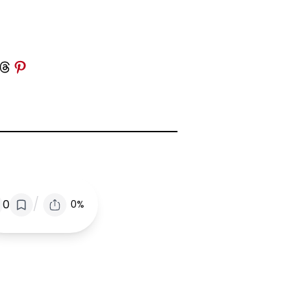
 Threads
Share on Pinterest
/
0
0%