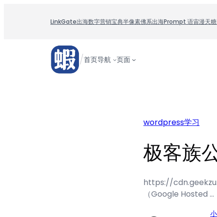
跳
至
LinkGate
出海数字营销宝典
半像素
佛系出海
Prompt 语宙
漫天糖
内
容
/
首页
导航
页面
wordpress学习
极客族
https://cdn.gee
（Google Hosted …
小