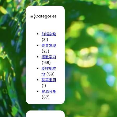
Categories
前端杂烩
(31)
奇异发现
(23)
招数学习
(168)
爱咋地咋
地
(59)
莫莫宝贝
(1)
资源分享
(67)