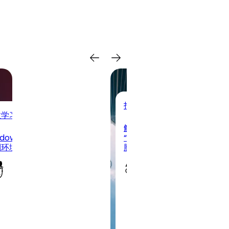
招数学习
数学习
解决: windows 环境下 无法
dows 下将 git 中的 bin 添
“git”项识别为 cmdlet、函
到环境变量
脚本文件或可运行程序的名
小 虾
小 虾
2026-
2026-
03-14
02-27
·
·