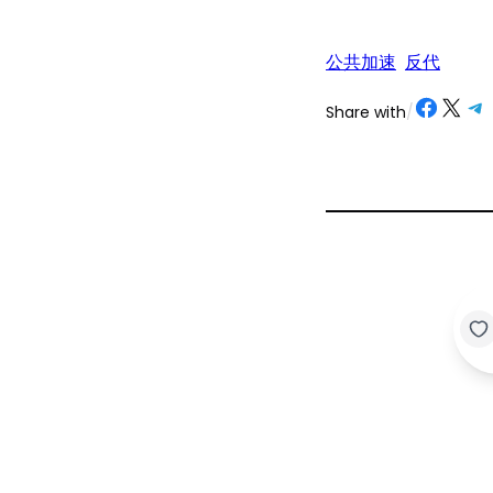
公共加速
反代
Share on Facebook
Share on X
Share on Telegram
Share on
Share with
/