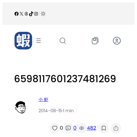
跳
至
Facebook
X
Threads
TikTok
Instagram
/
内
容
/
6598117601237481269
小 虾
2014-08-15
·
1 min
/
0
0
482