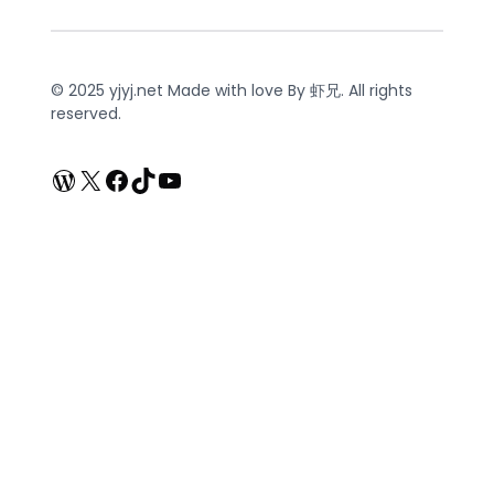
© 2025 yjyj.net Made with love By 虾兄. All rights
reserved.
WordPress
X
Facebook
TikTok
YouTube