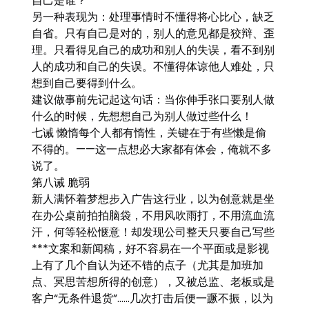
自己是谁？
另一种表现为：处理事情时不懂得将心比心，缺乏
自省。只有自己是对的，别人的意见都是狡辩、歪
理。只看得见自己的成功和别人的失误，看不到别
人的成功和自己的失误。不懂得体谅他人难处，只
想到自己要得到什么。
建议做事前先记起这句话：当你伸手张口要别人做
什么的时候，先想想自己为别人做过些什么！
七诫 懒惰每个人都有惰性，关键在于有些懒是偷
不得的。——这一点想必大家都有体会，俺就不多
说了。
第八诫 脆弱
新人满怀着梦想步入广告这行业，以为创意就是坐
在办公桌前拍拍脑袋，不用风吹雨打，不用流血流
汗，何等轻松惬意！却发现公司整天只要自己写些
***文案和新闻稿，好不容易在一个平面或是影视
上有了几个自认为还不错的点子（尤其是加班加
点、冥思苦想所得的创意），又被总监、老板或是
客户“无条件退货”……几次打击后便一蹶不振，以为