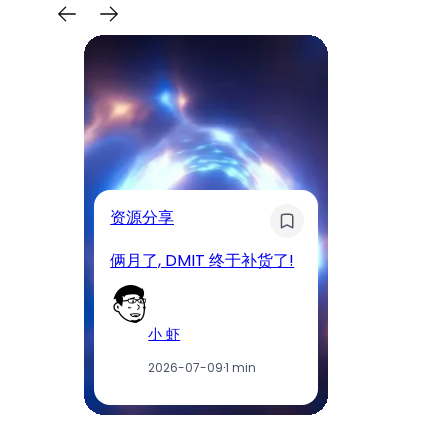
奇
资源分享
D
俩月了, DMIT 终于补货了!
工
小 虾
2026-07-09
·
1 min