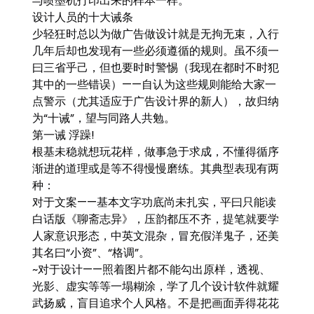
与喷墨机打印出来的样本一样。
设计人员的十大诫条
少轻狂时总以为做广告做设计就是无拘无束，入行
几年后却也发现有一些必须遵循的规则。虽不须一
曰三省乎己，但也要时时警惕（我现在都时不时犯
其中的一些错误）——自认为这些规则能给大家一
点警示（尤其适应于广告设计界的新人），故归纳
为“十诫”，望与同路人共勉。
第一诫 浮躁!
根基未稳就想玩花样，做事急于求成，不懂得循序
渐进的道理或是等不得慢慢磨练。其典型表现有两
种：
对于文案——基本文字功底尚未扎实，平曰只能读
白话版《聊斋志异》，压韵都压不齐，提笔就要学
人家意识形态，中英文混杂，冒充假洋鬼子，还美
其名曰“小资”、“格调”。
~对于设计——照着图片都不能勾出原样，透视、
光影、虚实等等一塌糊涂，学了几个设计软件就耀
武扬威，盲目追求个人风格。不是把画面弄得花花