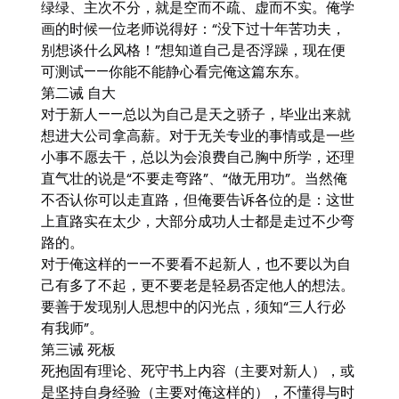
绿绿、主次不分，就是空而不疏、虚而不实。俺学
画的时候一位老师说得好：“没下过十年苦功夫，
别想谈什么风格！”想知道自己是否浮躁，现在便
可测试——你能不能静心看完俺这篇东东。
第二诫 自大
对于新人——总以为自己是天之骄子，毕业出来就
想进大公司拿高薪。对于无关专业的事情或是一些
小事不愿去干，总以为会浪费自己胸中所学，还理
直气壮的说是“不要走弯路”、“做无用功”。当然俺
不否认你可以走直路，但俺要告诉各位的是：这世
上直路实在太少，大部分成功人士都是走过不少弯
路的。
对于俺这样的——不要看不起新人，也不要以为自
己有多了不起，更不要老是轻易否定他人的想法。
要善于发现别人思想中的闪光点，须知“三人行必
有我师”。
第三诫 死板
死抱固有理论、死守书上内容（主要对新人），或
是坚持自身经验（主要对俺这样的），不懂得与时