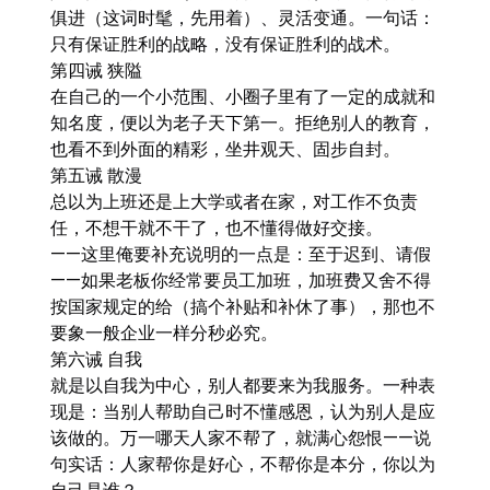
俱进（这词时髦，先用着）、灵活变通。一句话：
只有保证胜利的战略，没有保证胜利的战术。
第四诫 狭隘
在自己的一个小范围、小圈子里有了一定的成就和
知名度，便以为老子天下第一。拒绝别人的教育，
也看不到外面的精彩，坐井观天、固步自封。
第五诫 散漫
总以为上班还是上大学或者在家，对工作不负责
任，不想干就不干了，也不懂得做好交接。
——这里俺要补充说明的一点是：至于迟到、请假
——如果老板你经常要员工加班，加班费又舍不得
按国家规定的给（搞个补贴和补休了事），那也不
要象一般企业一样分秒必究。
第六诫 自我
就是以自我为中心，别人都要来为我服务。一种表
现是：当别人帮助自己时不懂感恩，认为别人是应
该做的。万一哪天人家不帮了，就满心怨恨——说
句实话：人家帮你是好心，不帮你是本分，你以为