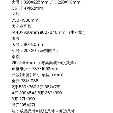
大号：320×228mm D1：220×110mm
C6：114×162mm
竖旗
750×1500mm
大企业司旗
1440×960mm 960×640mm （中小型）
胸牌
大号：110×80mm
小号：20×20（滴朔徽章）
桌旗
210×140mm （与桌面成75度夹角）
正度纸张：787×1092mm
开数(正度) 尺寸 单位（mm）
全开 781×1086
2开 530×760 3开 362×781
4开 390×543 6开 362×390
8开 271×390
16开 195×271
注：成品尺寸=纸张尺寸－修边尺寸