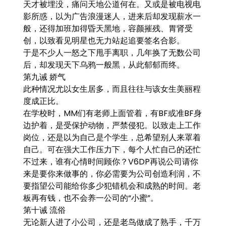
天才被埋没，痛问天地公道何在。又或是被电视电
影所惑，以为广告浪漫迷人，进来后却发现薪水一
般，还得加班加得昏天黑地，容颜摧残、胃肾受
创，以致看见明星也无力站起追要签名合影。
于是不少人一怒之下甩手离职，几年换了无数公司
后，却发现天下乌鸦一般黑，从此郁郁而终。
第九诫 娇气
此种情况尤以女生居多，而且往往与该女生美丽程
度成正比。
在学校时，MM们有老师上面管着，有BF或准BF身
边护着，是受保护动物，严禁侵犯。以致走上工作
岗位，还是以为自己是个学生，总希望别人来罩着
自己。可在强大工作压力下，每个人忙自己的还忙
不过来，谁有心情时间顾你？V6DP再说公司请你
来是要你来做事的，你必需要为公司创造利润，不
要指望公司能给你多少犯错机会和成熟的时间。老
板再有钱，也不会养一公司的“小蜜”。
第十诫 流俗
无论新人进了小公司，还是老鸟做成了熟手，千万