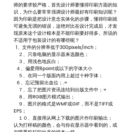
师的要求较严格，首先设计师要懂得印刷方面的知
识，为什么要常常强调设计师最好有印刷知识呢？
因为印刷是把设计意念实体化的步骤，懂得印刷就
可避免无谓的错误，这绝对比在设计完成后，才发
现原来这个设计根本是不能印刷要好得多。所说的
不适用于包装设计的有哪些呢？
1、文件的分辨率低于300pixels/inch；
２、只靠电脑的显示器来选颜色；
３、用浅色地反白；
４、偏爱用8point或以下的字体大小
５、在同一个版面内用上超过十种字体；
６、忘记预留出血位；.=
７、忘了把图片资讯连结到出版文件中；=
８、用RGB图片模式输出；
９、图片的格式是WMF或GIF，而不是TIFF或
EPS；
１０、直接用从网上下载的图片作印刷输出；
认为打样稿的颜色，会与你在显示器中看到的，或