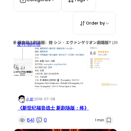
Order by
爱咋地咋地
小 虾
·
2019-07-08
《新世纪福音战士 新剧场版：终》
641
0
1 min