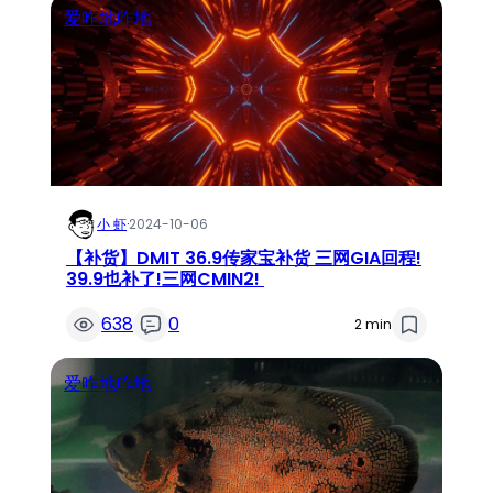
爱咋地咋地
小 虾
·
2024-10-06
【补货】DMIT 36.9传家宝补货 三网GIA回程!
39.9也补了!三网CMIN2!
638
0
2 min
爱咋地咋地