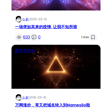
小 虾
·
2020-02-13
一场突如其来的疫情, 让我不知所措
633
0
1 min
爱咋地咋地
小 虾
·
2016-03-10
万网涨价，哥又把域名转入到Namesilo啦