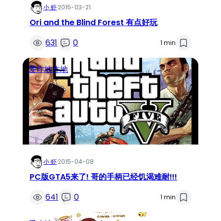
小 虾
·
2015-03-21
Ori and the Blind Forest 有点好玩
631
0
1 min
爱咋地咋地
小 虾
·
2015-04-08
PC版GTA5来了! 哥的手柄已经饥渴难耐!!!
641
0
1 min