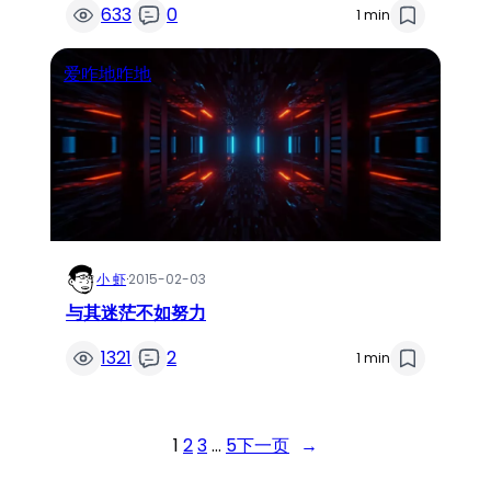
633
0
1 min
爱咋地咋地
小 虾
·
2015-02-03
与其迷茫不如努力
1321
2
1 min
1
2
3
…
5
下一页
→