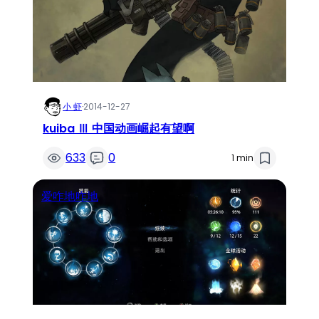
小 虾
·
2014-12-27
kuiba Ⅲ 中国动画崛起有望啊
633
0
1 min
爱咋地咋地