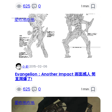
625
0
1 min
爱咋地咋地
小 虾
·
2015-02-06
Evangelion：Another Impact 画面感人 简
直屌爆了!
625
0
1 min
爱咋地咋地