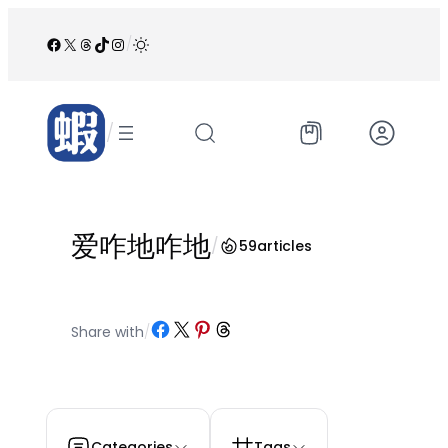
跳
至
Facebook
X
Threads
TikTok
Instagram
/
内
容
/
爱咋地咋地
/
59
articles
Share on Facebook
Share on X
Share on Pinterest
Share on Threads
Share with
/
Categories
Tags