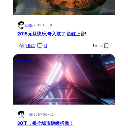
小 虾
·
2015-01-01
2015元旦快乐,哥入坑了,鱼缸上台!
684
0
1 min
爱咋地咋地
小 虾
·
2017-06-02
30了，换个城市继续折腾！