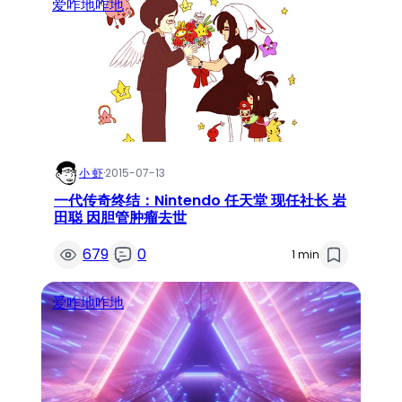
爱咋地咋地
小 虾
·
2015-07-13
一代传奇终结：Nintendo 任天堂 现任社长 岩
田聪 因胆管肿瘤去世
679
0
1 min
爱咋地咋地