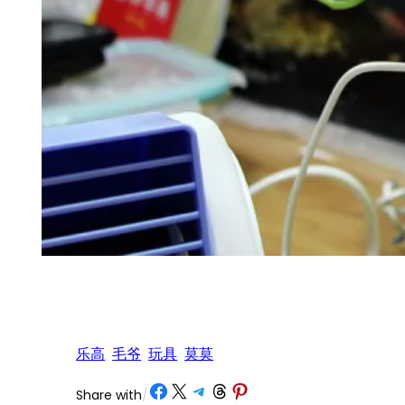
乐高
毛爷
玩具
莫莫
Share on Facebook
Share on X
Share on Telegram
Share on Threads
Share on Pinterest
Share with
/