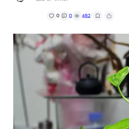
/
0
0
482