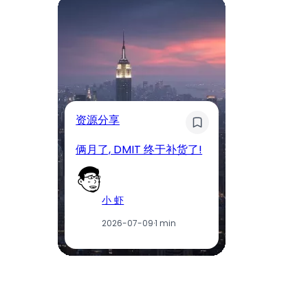
奇
资源分享
D
俩月了, DMIT 终于补货了!
工
小 虾
2026-07-09
·
1 min