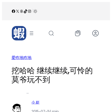
跳
至
Facebook
X
Threads
TikTok
Instagram
/
内
容
/
爱咋地咋地
挖哈哈 继续继续,可怜的
莫爷玩不到
…
小 虾
2015-07-11
·
1 min