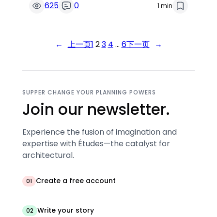
625
0
1 min
←
上一页
1
2
3
4
…
6
下一页
→
SUPPER CHANGE YOUR PLANNING POWERS
Join our newsletter.
Experience the fusion of imagination and
expertise with Études—the catalyst for
architectural.
Create a free account
01
Write your story
02