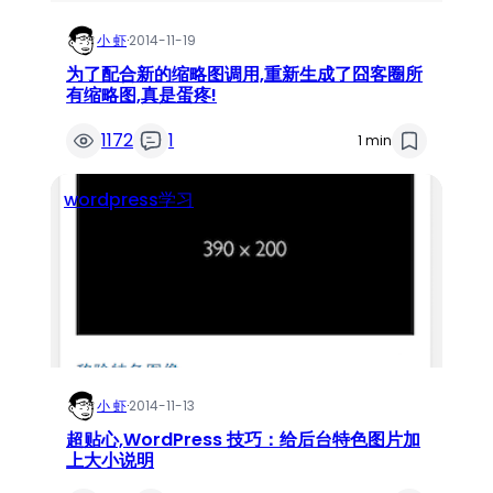
小 虾
·
2014-11-19
为了配合新的缩略图调用,重新生成了囧客圈所
有缩略图,真是蛋疼!
1172
1
1 min
wordpress学习
小 虾
·
2014-11-13
超贴心,WordPress 技巧：给后台特色图片加
上大小说明