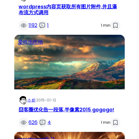
wordpress内容页获取所有图片附件,并且瀑
布流方式调用
1192
1
1 min
爱咋地咋地
小 虾
·
2015-01-12
囧客圈优化告一段落,半像素2015 gogogo!
626
4
1 min