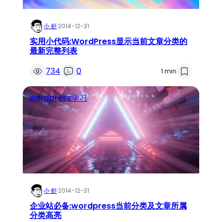
小 虾
·
2014-12-31
实用小代码:WordPress显示当前文章分类的
最新完整列表
734
0
1 min
wordpress学习
小 虾
·
2014-12-31
企业站必备:wordpress当前分类及文章所属
分类高亮