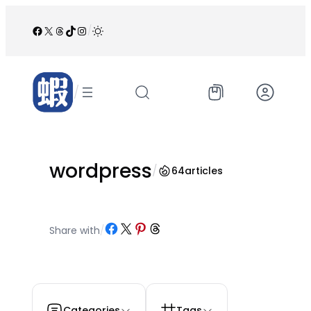
跳
至
Facebook
X
Threads
TikTok
Instagram
/
内
容
/
wordpress
/
64
articles
Share on Facebook
Share on X
Share on Pinterest
Share on Threads
Share with
/
Categories
Tags