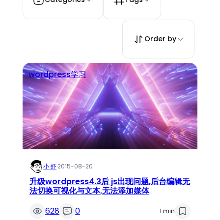
Order by
wordpress学习
小 虾
·
2015-08-20
升级wordpress4.3后 js出现问题,后台编辑无
法切换可视化与文本,无法添加媒体
628
0
1 min