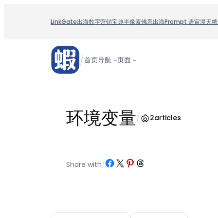
跳
至
LinkGate
出海数字营销宝典
半像素
佛系出海
Prompt 语宙
漫天糖
内
容
/
首页
导航
页面
环境变量
/
2
articles
Share on Facebook
Share on X
Share on Pinterest
Share on Threads
Share with
/