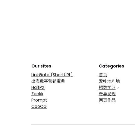
Our sites
Categories
LinkGate (ShortURL)
首页
出海数字营销宝典
爱咋地咋地
HalfPX
招数学习
Zenkk
奇异发现
Prompt
网页作品
CooCG