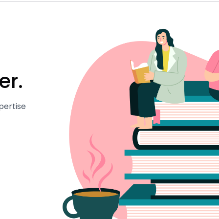
er.
pertise