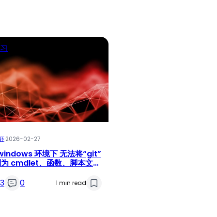
习
虾
·
2026-02-27
windows 环境下 无法将“git”
为 cmdlet、函数、脚本文件
运行程序的名称
23
0
1 min read