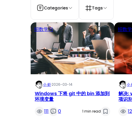
Categories
Tags
招数学习
招数学
小 虾
·
2026-03-14
小 
Windows 下将 git 中的 bin 添加到
解决: 
环境变量
项识别
或可
111
0
1
1 min read