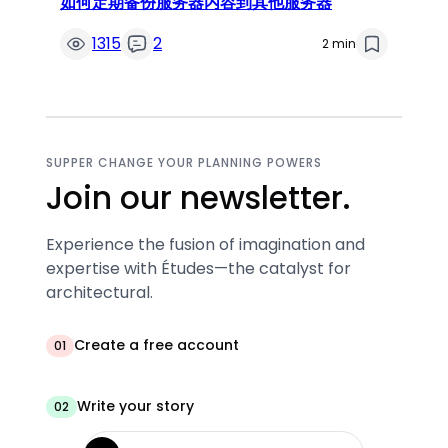
如何定期备份服务器内容到其他服务器
1315
2
2 min
SUPPER CHANGE YOUR PLANNING POWERS
Join our newsletter.
Experience the fusion of imagination and
expertise with Études—the catalyst for
architectural.
Create a free account
01
Write your story
02