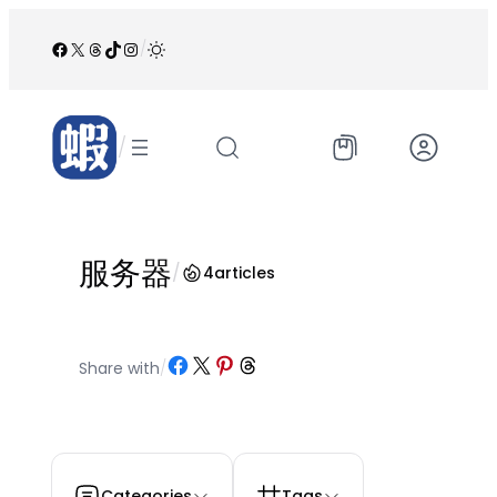
跳
至
Facebook
X
Threads
TikTok
Instagram
/
内
容
/
服务器
/
4
articles
Share on Facebook
Share on X
Share on Pinterest
Share on Threads
Share with
/
Categories
Tags