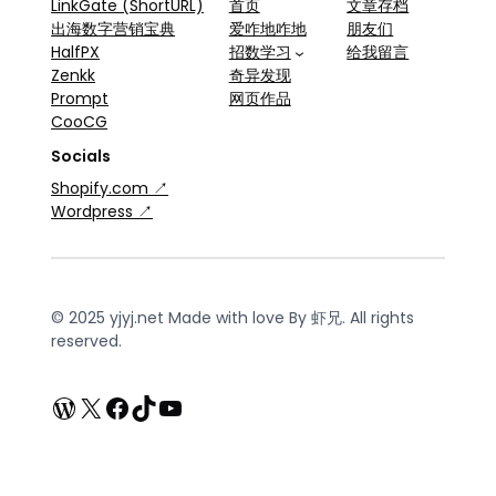
LinkGate (ShortURL)
首页
文章存档
出海数字营销宝典
爱咋地咋地
朋友们
HalfPX
招数学习
给我留言
Zenkk
奇异发现
Prompt
网页作品
CooCG
Socials
Shopify.com ↗
Wordpress ↗
© 2025 yjyj.net Made with love By 虾兄. All rights
reserved.
WordPress
X
Facebook
TikTok
YouTube