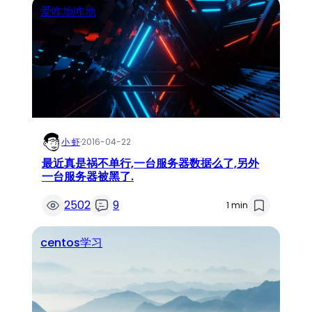
爱咋地咋地
小 虾
·
2016-04-22
最近真是祸不单行,一台服务器数据么了,另外
一台服务器被黑了.
2502
9
1 min
centos学习