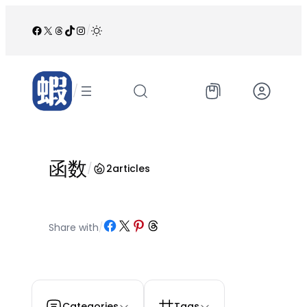
跳
至
Facebook
X
Threads
TikTok
Instagram
/
内
容
/
函数
/
2
articles
Share on Facebook
Share on X
Share on Pinterest
Share on Threads
Share with
/
Categories
Tags