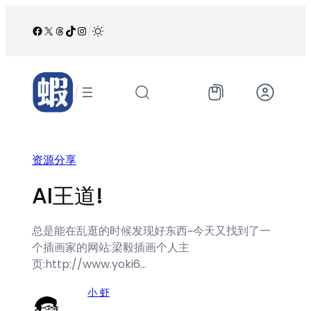
跳
至
Facebook
X
Threads
TikTok
Instagram
/
内
容
/
资源分享
AI王道!
总是能在乱逛的时候发现好东西~今天又找到了一
个插画家的网站:梁毅插画个人主
页:http://www.yoki6…
小 虾