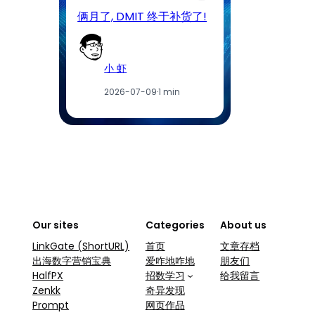
D
俩月了, DMIT 终于补货了!
工
小 虾
2026-07-09
·
1 min
Our sites
Categories
About us
LinkGate (ShortURL)
首页
文章存档
出海数字营销宝典
爱咋地咋地
朋友们
HalfPX
招数学习
给我留言
Zenkk
奇异发现
Prompt
网页作品