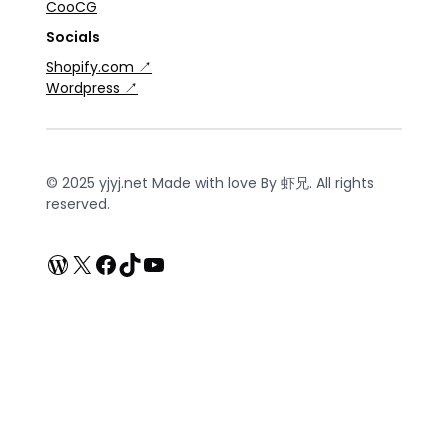
CooCG
Socials
Shopify.com ↗
Wordpress ↗
© 2025 yjyj.net Made with love By 虾兄. All rights
reserved.
WordPress
X
Facebook
TikTok
YouTube