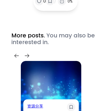
/
0
0%
More posts.
You may also be
interested in.
奇
资源分享