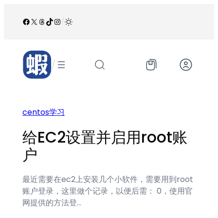
跳
至
Facebook
X
Threads
TikTok
Instagram
/
内
容
/
centos学习
给EC2设置并启用root账
户
最近需要在ec2上安装几个小软件，需要用到root
账户登录，这里做个记录，以便后需： 0，使用官
网提供的方法登…