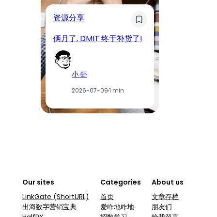
奇
资源分享
D
俩月了, DMIT 终于补货了!
工
小 虾
2026-07-09
·
1 min
Our sites
Categories
About us
LinkGate (ShortURL)
首页
文章存档
出海数字营销宝典
爱咋地咋地
朋友们
HalfPX
招数学习
给我留言