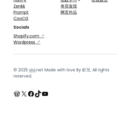
Zenkk
奇异发现
Prompt
网页作品
CooCG
Socials
Shopify.com ↗
Wordpress ↗
© 2025 yjyj.net Made with love By 虾兄. All rights
reserved.
WordPress
X
Facebook
TikTok
YouTube