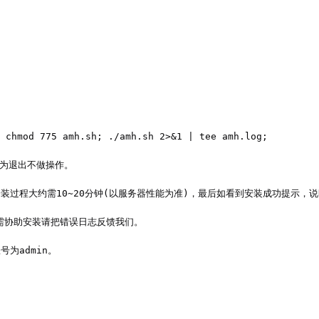
 chmod 775 amh.sh; ./amh.sh 2>&1 | tee amh.log;

3为退出不做操作。

安装过程大约需10~20分钟(以服务器性能为准)，最后如看到安装成功提示，说
需协助安装请把错误日志反馈我们。

账号为admin。