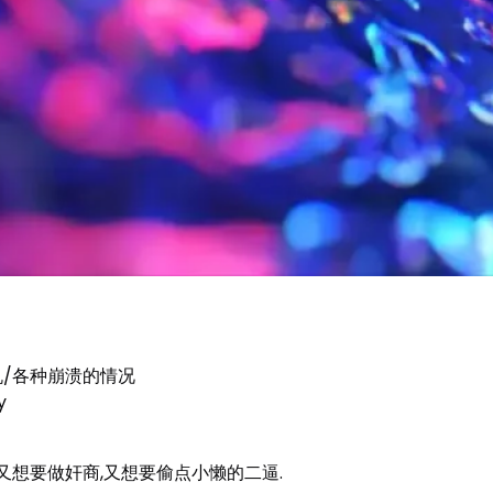
机/各种崩溃的情况
y
又想要做奸商,又想要偷点小懒的二逼.