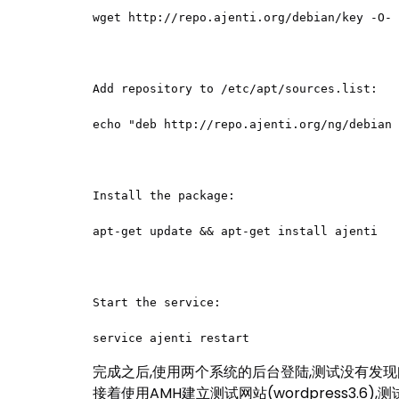
wget http://repo.ajenti.org/debian/key -O- 
Add repository to /etc/apt/sources.list:

echo "deb http://repo.ajenti.org/ng/debian 
Install the package:

apt-get update && apt-get install ajenti

Start the service:

service ajenti restart
完成之后,使用两个系统的后台登陆,测试没有发现问题,
接着使用AMH建立测试网站(wordpress3.6),