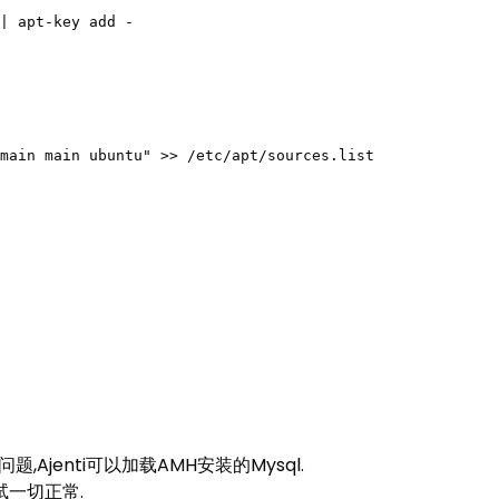
| apt-key add -

main main ubuntu" >> /etc/apt/sources.list

Ajenti可以加载AMH安装的Mysql.
测试一切正常.