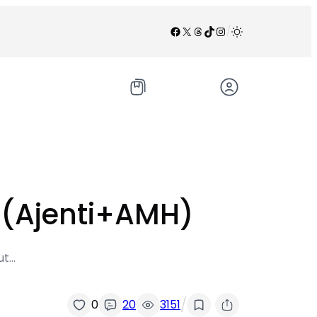
Facebook
X
Threads
TikTok
Instagram
/
enti+AMH)
t…
/
0
20
3151