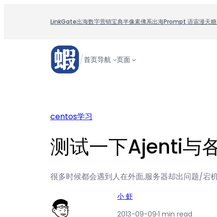
跳
至
LinkGate
出海数字营销宝典
半像素
佛系出海
Prompt 语宙
漫天糖
内
容
/
首页
导航
页面
centos学习
测试一下Ajenti与
很多时候都会遇到人在外面,服务器却出问题/宕机
小 虾
2013-09-09
·
1 min read