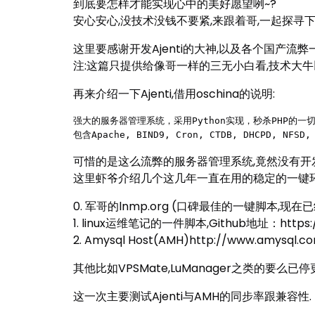
到底要怎样才能实现心中的美好愿望咧~?
安心安心,没技术没钱不要紧,来跟着哥,一起探寻
这里要感谢开发Ajenti的大神,以及各个国产流
注:这篇只提供给像哥一样的三无小白看,技术大
再来介绍一下Ajenti,借用oschina的说明:
强大的服务器管理系统，采用Python实现，秒杀PHP的一切
包含Apache, BIND9, Cron, CTDB, DHCPD, NFS
可惜的是这么流弊的服务器管理系统,竟然没有开发
这里虾爷介绍几个这几年一直在用的稳定的一键环
0. 军哥的lnmp.org (口碑最佳的一键脚本,现在
1. linux运维笔记的一件脚本,Github地址：https
2. Amysql Host(AMH)http://www.
其他比如VPSMate,LuManager之类的要么
这一次主要测试Ajenti与AMH的同步率跟兼容性.