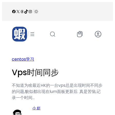
跳
至
Facebook
X
Threads
TikTok
Instagram
/
内
容
/
centos学习
Vps时间同步
不知道为啥最近HK的一台vps总是出现时间不同步
的问题,貌似都出现在lum面板更新后. 真是苦恼,记
录一个时间…
小 虾