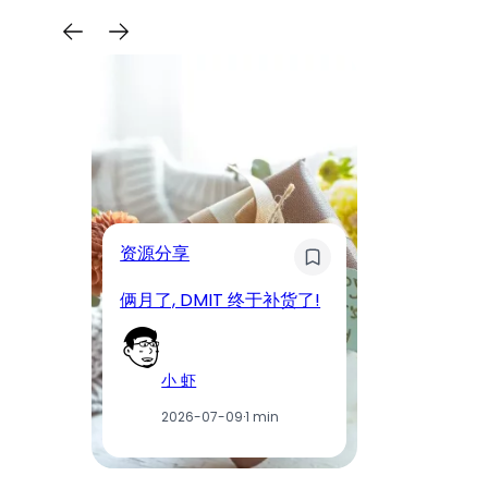
奇
资源分享
D
俩月了, DMIT 终于补货了!
工
小 虾
2026-07-09
·
1 min