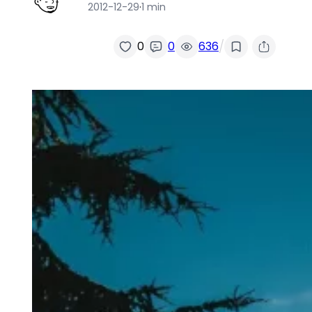
2012-12-29
·
1 min
/
0
0
636