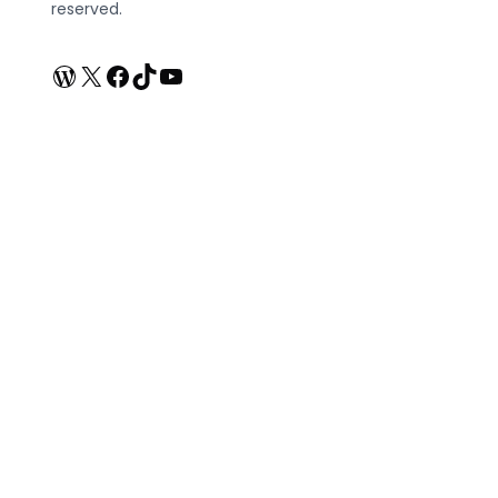
reserved.
WordPress
X
Facebook
TikTok
YouTube