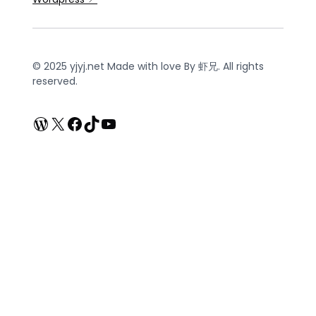
© 2025 yjyj.net Made with love By 虾兄. All rights
reserved.
WordPress
X
Facebook
TikTok
YouTube