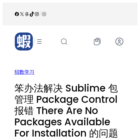
跳
至
Facebook
X
Threads
TikTok
Instagram
/
内
容
/
招数学习
笨办法解决 Sublime 包
管理 Package Control
报错 There Are No
Packages Available
For Installation 的问题