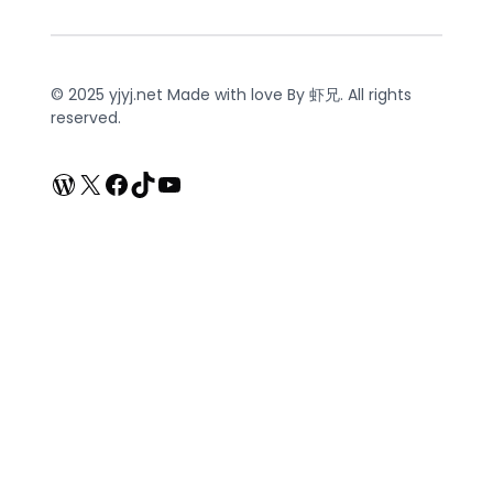
© 2025 yjyj.net Made with love By 虾兄. All rights
reserved.
WordPress
X
Facebook
TikTok
YouTube