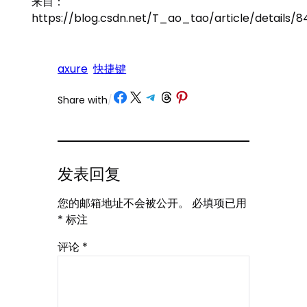
来自：
https://blog.csdn.net/T_ao_tao/article/details/
axure
快捷键
Share on Facebook
Share on X
Share on Telegram
Share on Threads
Share on Pinterest
Share with
/
发表回复
您的邮箱地址不会被公开。
必填项已用
*
标注
评论
*