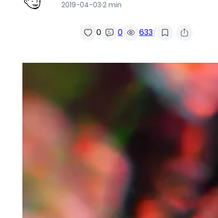
2019-04-03
·
2 min
/
0
0
633