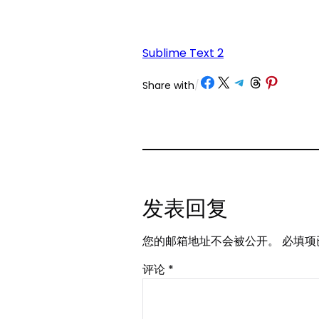
Sublime Text 2
Share on Facebook
Share on X
Share on Telegram
Share on Threads
Share on Pinterest
Share with
/
发表回复
您的邮箱地址不会被公开。
必填项
评论
*