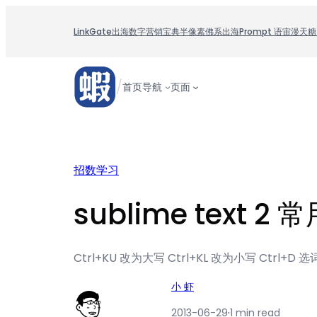
跳
至
LinkGate
出海数字营销宝典
半像素
佛系出海
Prompt 语宙
漫天糖
内
容
/
首页
导航
页面
招数学习
sublime text 2
Ctrl+KU 改为大写 Ctrl+KL 改为小写 Ctr
小 虾
2013-06-29
·
1 min read