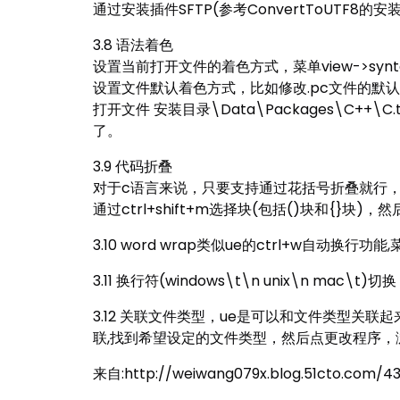
通过安装插件SFTP(参考ConvertToUTF8的安装
3.8 语法着色
设置当前打开文件的着色方式，菜单view->sy
设置文件默认着色方式，比如修改.pc文件的默
打开文件 安装目录\Data\Packages\C++\C
了。
3.9 代码折叠
对于c语言来说，只要支持通过花括号折叠就行
通过ctrl+shift+m选择块(包括()块和{}块)，然后再
3.10 word wrap类似ue的ctrl+w自动换行功能,菜
3.11 换行符(windows\t\n unix\n mac\t)切换 
3.12 关联文件类型，ue是可以和文件类型关联起
联,找到希望设定的文件类型，然后点更改程序，浏览
来自:http://weiwang079x.blog.51cto.com/43