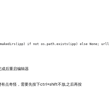
makedirs(ipp) if not os.path.exists(ipp) else None; urll
安装完成后重启编辑器
捷键有点奇怪，需要先按下ctrl+shift不放,之后再按