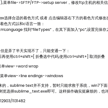
),菜单file->SFTP/FTP->setup server，修改ftp
ntax选择合适的着色方式 或者 点击编辑器右下方的着色方式修
认着色方式以和c语言一致：
.tmLanguage 找到“fileTypes”，在其下面加入“pc”,设
，但是弄了半天实现不了，只能变通一下：
使用ctrl+shift+[ 折叠选中代码,使用ctrl+shift+] 取消折叠
单view->word wrap
菜单view->line endings->windows
来的，sublime text并不支持，暂时只能求救于系统，win
选择sublime_text.exe即可。这样操作确实挺麻烦的，
12903/1131482