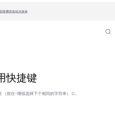
囧客圈
章鱼味冰激淋
 常用快捷键
l+D 选词 （按住-继续选择下个相同的字符串） C…