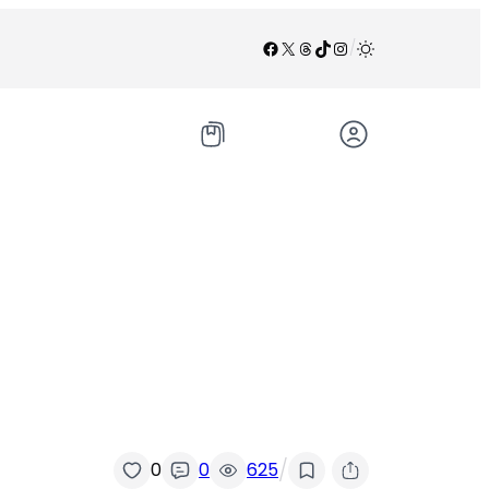
Facebook
X
Threads
TikTok
Instagram
/
/
0
0
625