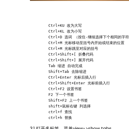
	Ctrl+KU 改为大写

	Ctrl+KL 改为小写

	Ctrl+D 选词 （按住-继续选择下个相同的字符串）

	Ctrl+M 光标移动至括号内开始或结束的位置

	Ctrl+M 光标跳至对应的括号

	Ctrl+Shift+[ 折叠代码

	Ctrl+Shift+] 展开代码

	Tab 缩进 自动完成

	Shift+Tab 去除缩进

	Ctrl+Enter 光标后插入行

	Ctrl+Shift+Enter 光标前插入行

	Ctrl+F2 设置书签

	F2 下一个书签

	Shift+F2 上一个书签 

	shift+鼠标右键 列选择

	ctrl+f 查找

	ctrl+h 替换
3.1 打开多标签，菜单view->show tabs