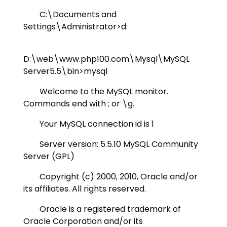
C:\Documents and
Settings\Administrator>d:
D:\web\www.php100.com\Mysql\MySQL
Server5.5\bin>mysql
Welcome to the MySQL monitor.
Commands end with ; or \g.
Your MySQL connection id is 1
Server version: 5.5.10 MySQL Community
Server (GPL)
Copyright (c) 2000, 2010, Oracle and/or
its affiliates. All rights reserved.
Oracle is a registered trademark of
Oracle Corporation and/or its