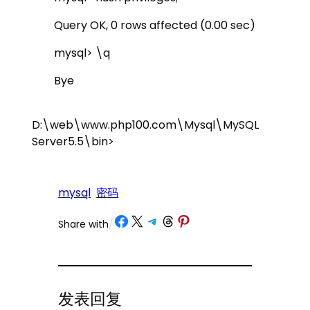
Query OK, 0 rows affected (0.00 sec)
mysql> \q
Bye
D:\web\www.php100.com\Mysql\MySQL
Server5.5\bin>
mysql
密码
Share on Facebook
Share on X
Share on Telegram
Share on Threads
Share on Pinterest
Share with
/
发表回复