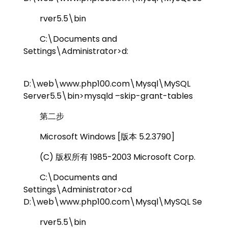
rver5.5\bin
C:\Documents and
Settings\Administrator>d:
D:\web\www.php100.com\Mysql\MySQL
Server5.5\bin>mysqld –skip-grant-tables
第二步
Microsoft Windows [版本 5.2.3790]
(C) 版权所有 1985-2003 Microsoft Corp.
C:\Documents and
Settings\Administrator>cd
D:\web\www.php100.com\Mysql\MySQL Se
rver5.5\bin