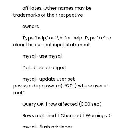
affiliates. Other names may be
trademarks of their respective
owners.
Type ‘help;’ or ‘\h’ for help. Type ‘\c’ to
clear the current input statement.
mysql> use mysql;
Database changed
mysql> update user set
password=password(“520″) where user=”
root”;
Query OK, 1 row affected (0.00 sec)
Rows matched: 1 Changed: 1 Warnings: 0
mysql> flush privileges;