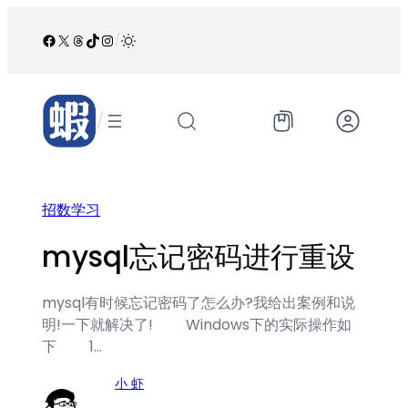
跳
至
Facebook
X
Threads
TikTok
Instagram
/
内
容
/
招数学习
mysql忘记密码进行重设
mysql有时候忘记密码了怎么办?我给出案例和说
明!一下就解决了! Windows下的实际操作如
下 1…
小 虾