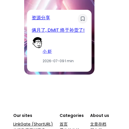
奇
资源分享
D
俩月了, DMIT 终于补货了!
工
小 虾
2026-07-09
·
1 min
Our sites
Categories
About us
LinkGate (ShortURL)
首页
文章存档