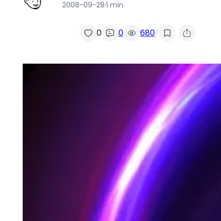
2008-09-28
·
1 min
/
0
0
680