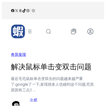
跳
至
Facebook
X
Threads
TikTok
Instagram
/
内
容
/
奇异发现
解决鼠标单击变双击问题
最近毛毛鼠标单击变双击的问题越来越严重
了.google了一下,发现很多人也碰到这个问题,究其
原因有三点:1. …
小 虾