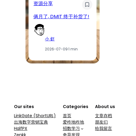
资源分享
D
俩月了, DMIT 终于补货了!
工
小 虾
2026-07-09
·
1 min
Our sites
Categories
About us
LinkGate (ShortURL)
首页
文章存档
出海数字营销宝典
爱咋地咋地
朋友们
HalfPX
招数学习
给我留言
Zenkk
奇异发现