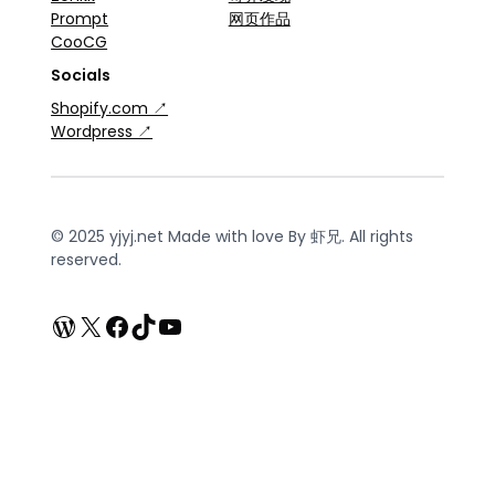
Prompt
网页作品
CooCG
Socials
Shopify.com ↗
Wordpress ↗
© 2025 yjyj.net Made with love By 虾兄. All rights
reserved.
WordPress
X
Facebook
TikTok
YouTube