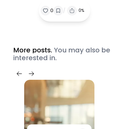
/
0
0%
More posts.
You may also be
interested in.
奇