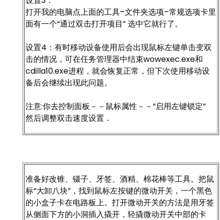
设置3：
打开我的电脑点上面的工具–文件夹选项–常规选项卡里
面有一个“通过双击打开项目” 选中它就行了。
设置4：有时移动设备使用后会出现鼠标左键单击变双
击的情况，可在任务管理器中结束wowexec.exe和
cdilla10.exe进程，就会恢复正常，但下次使用移动设
备后会继续出现此问题。
注意:你去控制面板－－鼠标属性－－”启用左键锁定”
然后调整双击速度设置．
准备好改锥、镊子、牙签、酒精、棉花棒等工具。把鼠
标“大卸八块”，找到鼠标左按键的微动开关，一个黑色
的小盒子卡在电路板上。打开微动开关的方法是用牙签
从侧面下方的小洞插入撬开，轻撬微动开关中部的卡