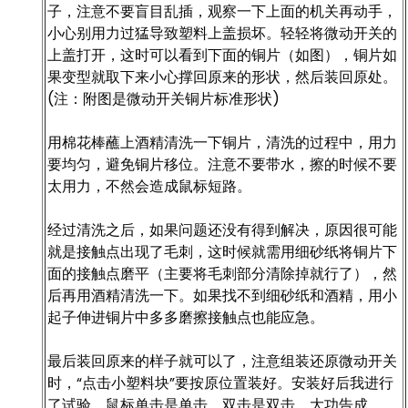
子，注意不要盲目乱插，观察一下上面的机关再动手，
小心别用力过猛导致塑料上盖损坏。轻轻将微动开关的
上盖打开，这时可以看到下面的铜片（如图），铜片如
果变型就取下来小心撑回原来的形状，然后装回原处。
(注：附图是微动开关铜片标准形状)
用棉花棒蘸上酒精清洗一下铜片，清洗的过程中，用力
要均匀，避免铜片移位。注意不要带水，擦的时候不要
太用力，不然会造成鼠标短路。
经过清洗之后，如果问题还没有得到解决，原因很可能
就是接触点出现了毛刺，这时候就需用细砂纸将铜片下
面的接触点磨平（主要将毛刺部分清除掉就行了），然
后再用酒精清洗一下。如果找不到细砂纸和酒精，用小
起子伸进铜片中多多磨擦接触点也能应急。
最后装回原来的样子就可以了，注意组装还原微动开关
时，“点击小塑料块”要按原位置装好。安装好后我进行
了试验，鼠标单击是单击，双击是双击，大功告成。