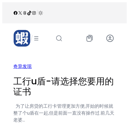
跳
至
Facebook
X
Threads
TikTok
Instagram
/
内
容
/
奇异发现
工行u盾-请选择您要用的
证书
为了让房贷的工行卡管理更加方便,开始的时候就
整了个u盾在一起,但是前面一直没有操作过.前几天
老婆…