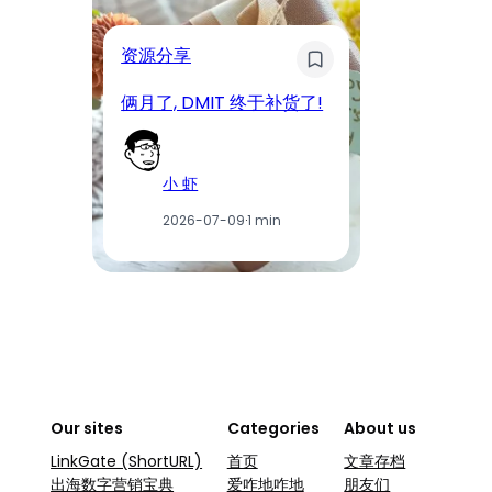
奇
资源分享
D
俩月了, DMIT 终于补货了!
工
小 虾
2026-07-09
·
1 min
Our sites
Categories
About us
LinkGate (ShortURL)
首页
文章存档
出海数字营销宝典
爱咋地咋地
朋友们