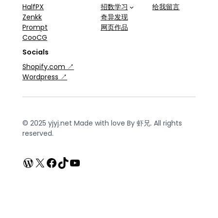
HalfPX
招数学习
给我留言
Zenkk
奇异发现
Prompt
网页作品
CooCG
Socials
Shopify.com ↗
Wordpress ↗
© 2025 yjyj.net Made with love By 虾兄. All rights
reserved.
WordPress
X
Facebook
TikTok
YouTube