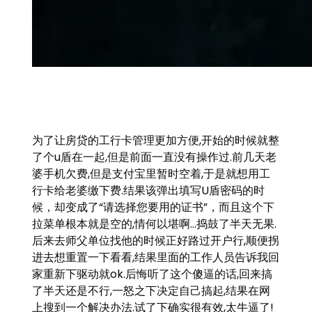
为了让房贷的工行卡管理更加方便,开始的时候就整
了个u盾在一起,但是前面一直没有操作过.前几天老
婆手机欠费,但是支付宝里暂时空着,于是就想用工
行卡给老婆缴下费.结果该弹出填写U盾密码的时
候，却变成了“请选择您要用的证书”，而且这个下
拉菜单根本就是空的,情何以堪啊…捣鼓了半天无果.
后来去师父单位找他的时候正好路过开户行,顺便拐
进去想重置一下看看,结果里面的工作人员告诉我回
家重新下驱动就ok.后悔听了这个傻逼的话,回来搞
了半天还是不行,一怒之下决定自己搞起,结果在网
上搜到一个解决办法.试了下确实很有效,太牛逼了!