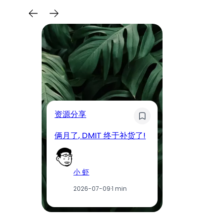
奇
资源分享
D
俩月了, DMIT 终于补货了!
工
小 虾
2026-07-09
·
1 min