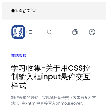
跳
至
Facebook
X
Threads
TikTok
Instagram
/
内
容
/
前端杂烩
学习收集-关于用CSS控
制输入框input悬停交互
样式
制作表单的时候，实现鼠标悬停交互效果有多种方
法: 1、在xhtml中直接写入onmouseover、