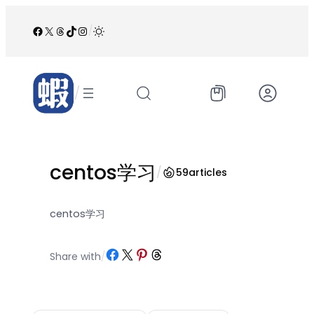
跳
至
Facebook
X
Threads
TikTok
Instagram
/
内
容
/
centos学习
/
59
articles
centos学习
Share on Facebook
Share on X
Share on Pinterest
Share on Threads
Share with
/