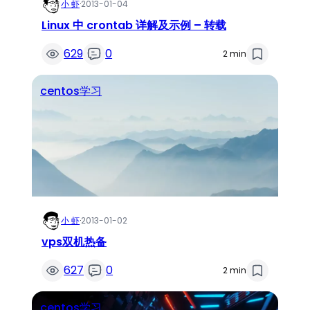
小 虾
·
2013-01-04
Linux 中 crontab 详解及示例 – 转载
629
0
2 min
centos学习
小 虾
·
2013-01-02
vps双机热备
627
0
2 min
centos学习