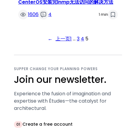
CenterOS安装完lnmp无法访问的解决方法
1606
4
1 min
←
上一页
1
…
3
4
5
SUPPER CHANGE YOUR PLANNING POWERS
Join our newsletter.
Experience the fusion of imagination and
expertise with Études—the catalyst for
architectural.
Create a free account
01