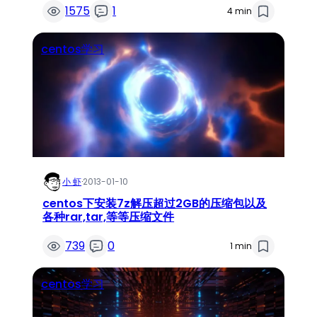
1575
1
4 min
centos学习
小 虾
·
2013-01-10
centos下安装7z解压超过2GB的压缩包以及
各种rar,tar,等等压缩文件
739
0
1 min
centos学习