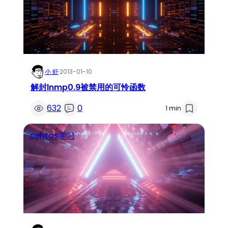
小 虾
·
2013-01-10
解封lnmp0.9被禁用的可怜函数
632
0
1 min
centos学习