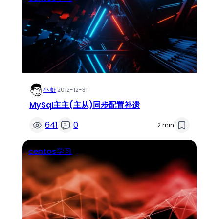
小 虾
·
2012-12-31
MySql主主(主从)同步配置补遗
641
0
2 min
centos学习