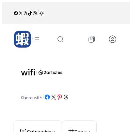
跳
至
Facebook
X
Threads
TikTok
Instagram
/
内
容
/
wifi
/
2
articles
Share on Facebook
Share on X
Share on Pinterest
Share on Threads
Share with
/
Categories
Tags