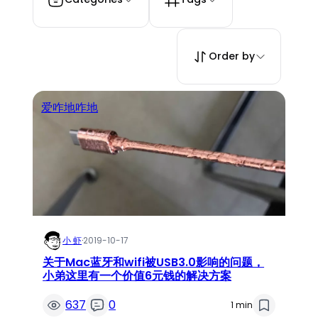
Order by
爱咋地咋地
小 虾
·
2019-10-17
关于Mac蓝牙和wifi被USB3.0影响的问题，
小弟这里有一个价值6元钱的解决方案
637
0
1 min