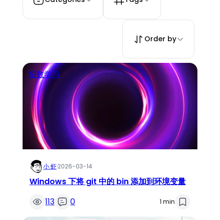
Order by
招数学习
小 虾
·
2026-03-14
Windows 下将 git 中的 bin 添加到环境变量
113
0
1 min