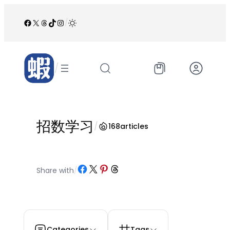
跳
至
Facebook
X
Threads
TikTok
Instagram
/
内
容
/
招数学习
/
168
articles
Share on Facebook
Share on X
Share on Pinterest
Share on Threads
Share with
/
Categories
Tags