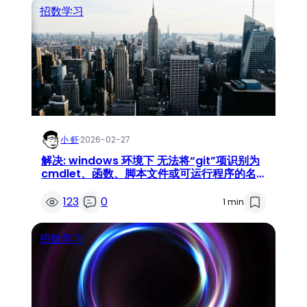
招数学习
小 虾
·
2026-02-27
解决: windows 环境下 无法将“git”项识别为
cmdlet、函数、脚本文件或可运行程序的名
称
123
0
1 min
招数学习