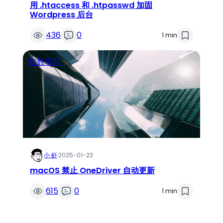
用 .htaccess 和 .htpasswd 加固
Wordpress 后台
436
0
1 min
招数学习
小 虾
·
2025-01-23
macOS 禁止 OneDriver 自动更新
615
0
1 min