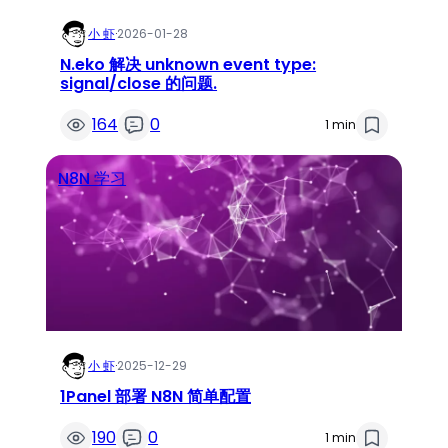
小 虾
·
2026-01-28
N.eko 解决 unknown event type:
signal/close 的问题.
164
0
1 min
N8N 学习
小 虾
·
2025-12-29
1Panel 部署 N8N 简单配置
190
0
1 min