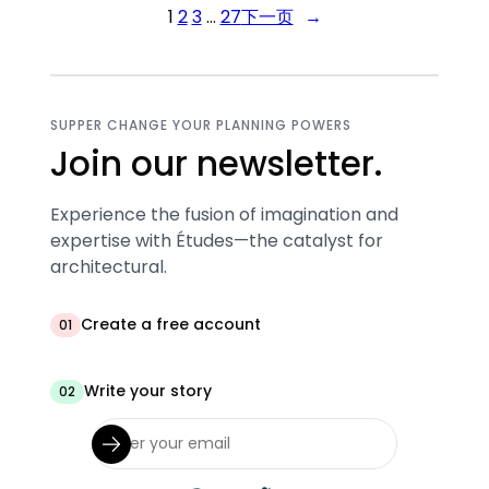
1
2
3
…
27
下一页
→
SUPPER CHANGE YOUR PLANNING POWERS
Join our newsletter.
Experience the fusion of imagination and
expertise with Études—the catalyst for
architectural.
Create a free account
01
Write your story
02