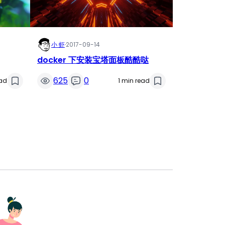
小 虾
·
2017-09-14
docker 下安装宝塔面板酷酷哒
625
0
ead
1 min read