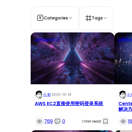
Categories
Tags
centos学习
cent
小 虾
·
2020-12-14
小 
AWS EC2直接使用密码登录系统
Cen
解决
769
0
1
1 min read