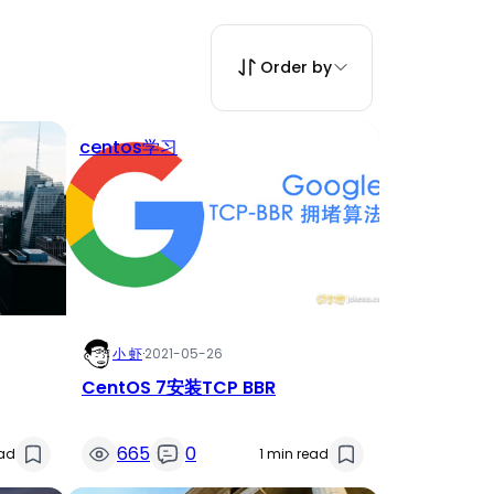
Order by
centos学习
小 虾
·
2021-05-26
CentOS 7安装TCP BBR
665
0
ead
1 min read