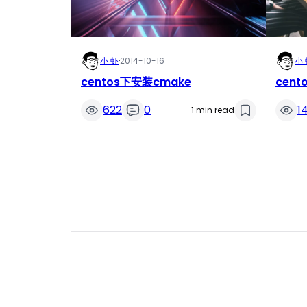
小 虾
·
2014-10-16
小 
centos下安装cmake
cent
622
0
1
1 min read