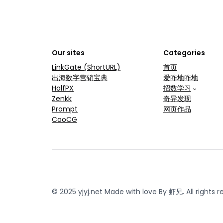
Our sites
Categories
LinkGate (ShortURL)
首页
出海数字营销宝典
爱咋地咋地
HalfPX
招数学习
Zenkk
奇异发现
Prompt
网页作品
CooCG
© 2025 yjyj.net Made with love By 虾兄. All rights r