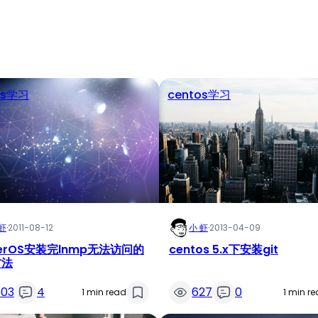
os学习
centos学习
虾
·
2011-08-12
小 虾
·
2013-04-09
terOS安装完lnmp无法访问的
centos 5.x下安装git
方法
603
4
627
0
1 min read
1 min r