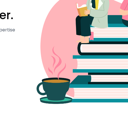
er.
pertise