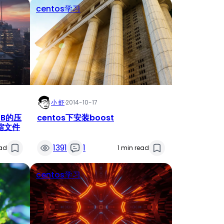
centos学习
小 虾
·
2014-10-17
GB的压
centos下安装boost
压缩文件
1391
1
ead
1 min read
centos学习