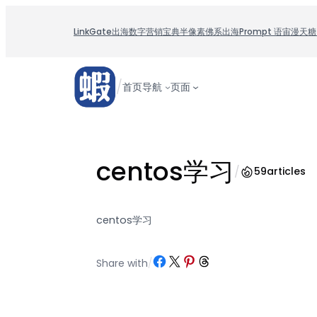
跳
至
LinkGate
出海数字营销宝典
半像素
佛系出海
Prompt 语宙
漫天糖
内
容
/
首页
导航
页面
centos学习
/
59
articles
centos学习
Share on Facebook
Share on X
Share on Pinterest
Share on Threads
Share with
/