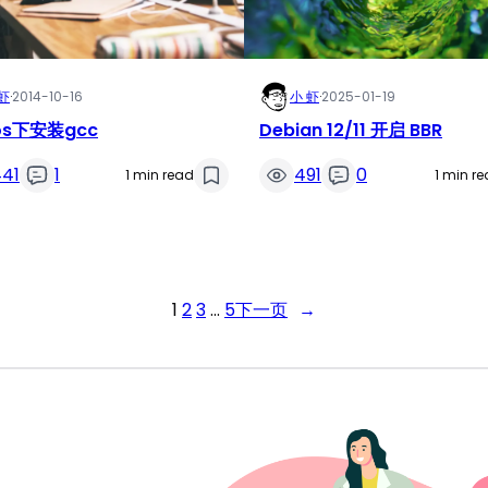
虾
·
2014-10-16
小 虾
·
2025-01-19
os下安装gcc
Debian 12/11 开启 BBR
441
1
491
0
1 min read
1 min r
1
2
3
…
5
下一页
→