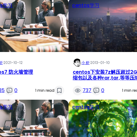
os学习
centos学习
虾
·
2021-10-12
小 虾
·
2013-01-10
tos7 防火墙管理
centos下安装7z解压超过2
缩包以及各种rar,tar,等等
35
0
737
0
1 min read
1 min r
os学习
centos学习