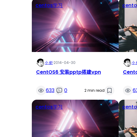
centos学习
cent
小 虾
·
2014-04-30
小 
CentOS6 安装pptp搭建vpn
Cen
633
0
6
2 min read
centos学习
cent