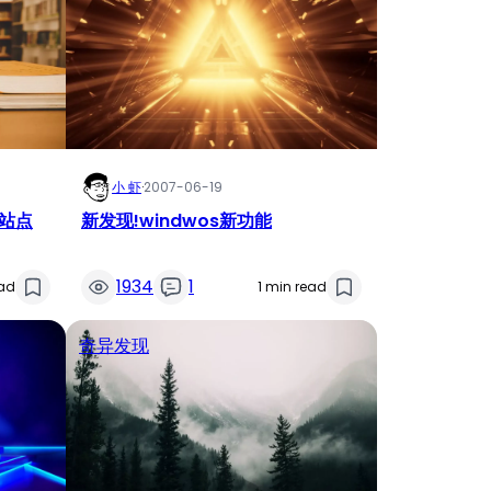
小 虾
·
2007-06-19
站点
新发现!windwos新功能
1934
1
ead
1 min read
奇异发现