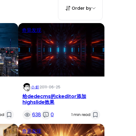
Order by
奇异发现
小 虾
·
2011-06-25
给dedecms的ckeditor添加
highslide效果
638
0
ead
1 min read
奇异发现