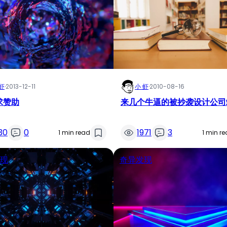
虾
·
2013-12-11
小 虾
·
2010-08-16
求赞助
来几个牛逼的被抄袭设计公司
30
0
1971
3
1 min read
1 min r
现
奇异发现