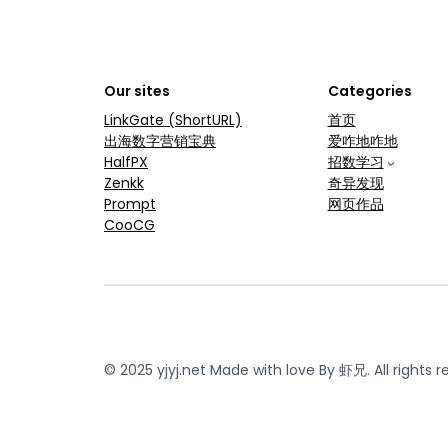
Our sites
Categories
LinkGate (ShortURL)
首页
出海数字营销宝典
爱咋地咋地
HalfPX
招数学习
Zenkk
奇异发现
Prompt
网页作品
CooCG
© 2025 yjyj.net Made with love By 虾兄. All rights r