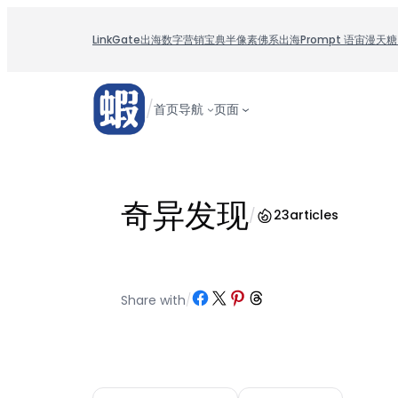
跳
至
LinkGate
出海数字营销宝典
半像素
佛系出海
Prompt 语宙
漫天糖
内
容
/
首页
导航
页面
奇异发现
/
23
articles
Share on Facebook
Share on X
Share on Pinterest
Share on Threads
Share with
/