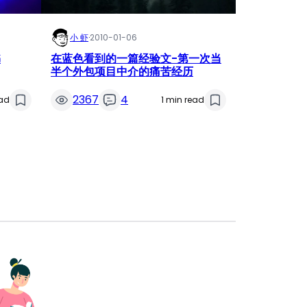
小 虾
·
2010-01-06
书
在蓝色看到的一篇经验文-第一次当
半个外包项目中介的痛苦经历
2367
4
ead
1 min read