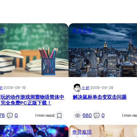
现
奇异发现
虾
·
2008-08-19
小 虾
·
2008-09-28
好玩的动作游戏洞窟物语简体中
解决鼠标单击变双击问题
！完全免费PC正版下载！
78
0
680
0
1 min read
1 min r
现
奇异发现