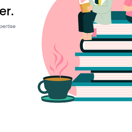
er.
pertise