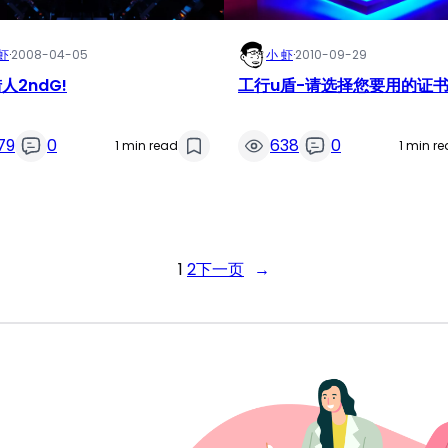
虾
·
2008-04-05
小 虾
·
2010-09-29
人2ndG!
工行u盾-请选择您要用的证
79
0
638
0
1 min read
1 min r
1
2
下一页
→