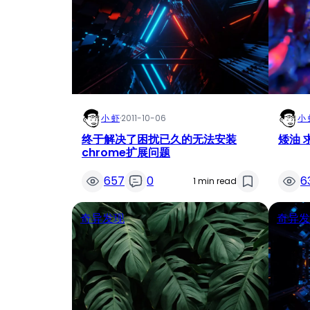
小 虾
·
2011-10-06
小 
终于解决了困扰已久的无法安装
矮油 
chrome扩展问题
657
0
6
1 min read
奇异发现
奇异发