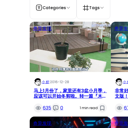
Categories
Tags
奇异发现
奇异发
小 虾
·
2016-12-28
小 
马上1月份了，家里还有3盆小月季，
非常
应该可以开始冬剪啦。转一篇『木村
文版
卓功教你盆栽灌木月季冬剪』
635
0
6
1 min read
奇异发现
奇异发