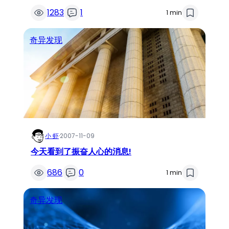
1283
1
1 min
奇异发现
小 虾
·
2007-11-09
今天看到了振奋人心的消息!
686
0
1 min
奇异发现