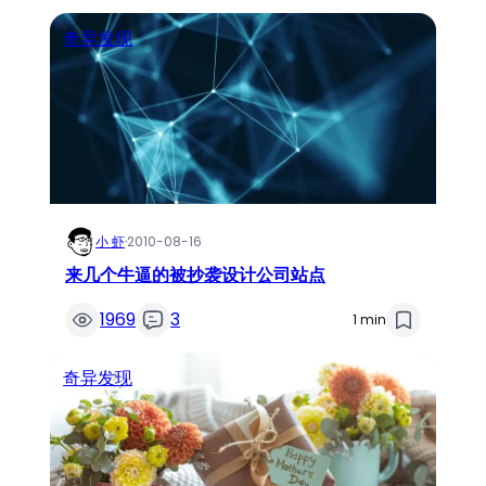
奇异发现
小 虾
·
2010-08-16
来几个牛逼的被抄袭设计公司站点
1969
3
1 min
奇异发现