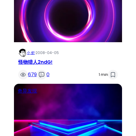
小 虾
·
2008-04-05
怪物猎人2ndG!
679
0
1 min
奇异发现