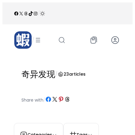
跳
至
Facebook
X
Threads
TikTok
Instagram
/
内
容
/
奇异发现
/
23
articles
Share on Facebook
Share on X
Share on Pinterest
Share on Threads
Share with
/
Categories
Tags