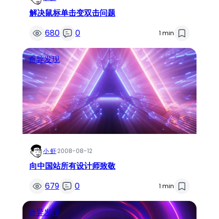
解决鼠标单击变双击问题
680
0
1 min
奇异发现
小 虾
·
2008-08-12
向中国站所有设计师致敬
679
0
1 min
奇异发现