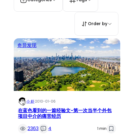
Order by
奇异发现
小 虾
·
2010-01-06
在蓝色看到的一篇经验文-第一次当半个外包
项目中介的痛苦经历
2363
4
1 min