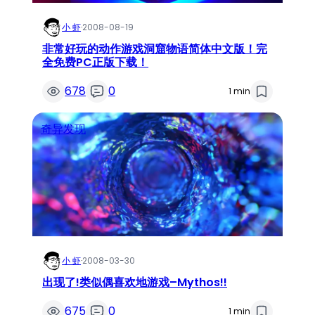
小 虾
·
2008-08-19
非常好玩的动作游戏洞窟物语简体中文版！完
全免费PC正版下载！
678
0
1 min
奇异发现
小 虾
·
2008-03-30
出现了!类似偶喜欢地游戏–Mythos!!
675
0
1 min