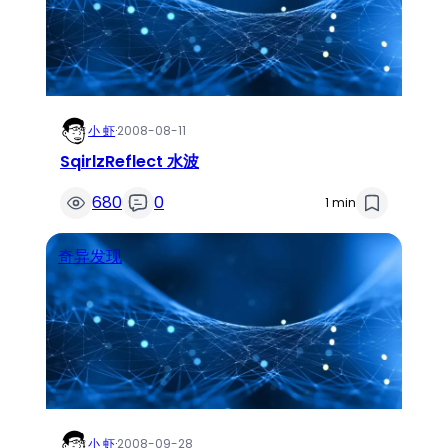
小 虾
·
2008-08-11
SqirlzReflect 水波
680
0
1 min
奇异发现
小 虾
·
2008-09-28