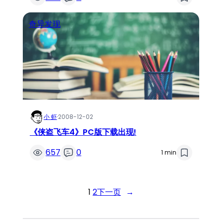
奇异发现
小 虾
·
2008-12-02
《侠盗飞车4》PC版下载出现!
657
0
1 min
1
2
下一页
→