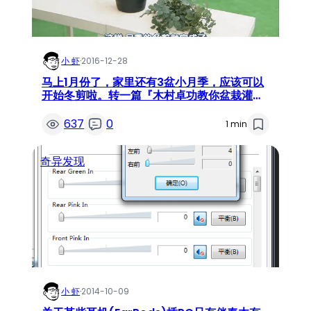
小 虾
·
2016-12-28
马上1月份了，家里还有3盆小月季，应该可以
开始冬剪啦。转一篇『木村卓功教你盆栽灌木
月季冬剪』
637
0
1 min
奇异发现
小 虾
·
2014-10-09