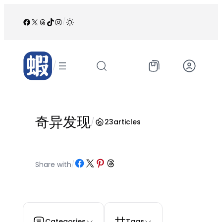
跳
至
Facebook
X
Threads
TikTok
Instagram
/
内
容
/
奇异发现
/
23
articles
Share on Facebook
Share on X
Share on Pinterest
Share on Threads
Share with
/
Categories
Tags