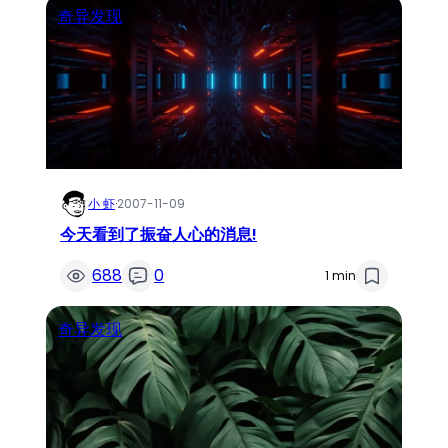
奇异发现
小 虾
·
2007-11-09
今天看到了振奋人心的消息!
688
0
1 min
奇异发现