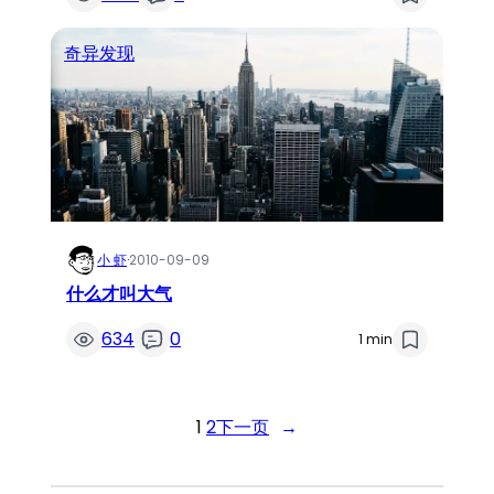
奇异发现
小 虾
·
2010-09-09
什么才叫大气
634
0
1 min
1
2
下一页
→