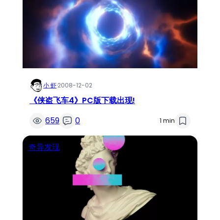
小 虾
·
2008-12-02
《侠盗飞车4》PC版下载出现!
659
0
1 min
奇异发现