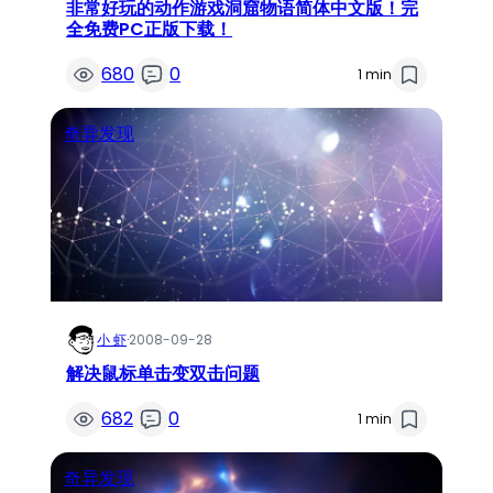
非常好玩的动作游戏洞窟物语简体中文版！完
全免费PC正版下载！
680
0
1 min
奇异发现
小 虾
·
2008-09-28
解决鼠标单击变双击问题
682
0
1 min
奇异发现