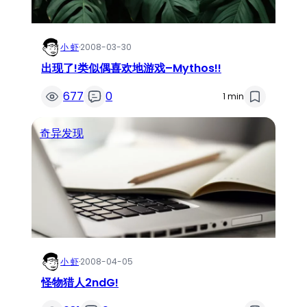
小 虾
·
2008-03-30
出现了!类似偶喜欢地游戏–Mythos!!
677
0
1 min
奇异发现
小 虾
·
2008-04-05
怪物猎人2ndG!