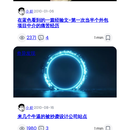
小 虾
·
2010-01-06
在蓝色看到的一篇经验文-第一次当半个外包
项目中介的痛苦经历
2371
4
1 min
奇异发现
小 虾
·
2010-08-16
来几个牛逼的被抄袭设计公司站点
1980
3
1 min