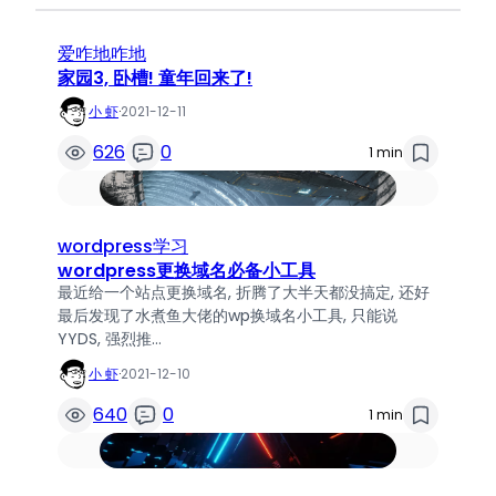
爱咋地咋地
家园3, 卧槽! 童年回来了!
小 虾
·
2021-12-11
626
0
1 min
wordpress学习
wordpress更换域名必备小工具
最近给一个站点更换域名, 折腾了大半天都没搞定, 还好
最后发现了水煮鱼大佬的wp换域名小工具, 只能说
YYDS, 强烈推…
小 虾
·
2021-12-10
640
0
1 min