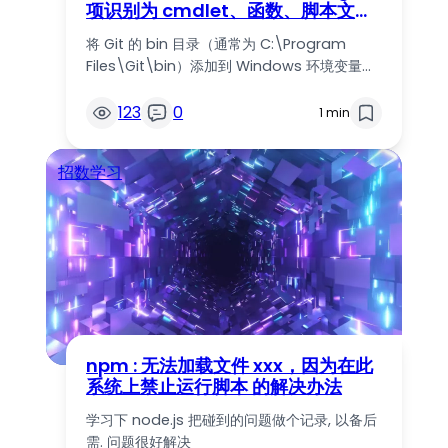
项识别为 cmdlet、函数、脚本文件
或可运行程序的名称
将 Git 的 bin 目录（通常为 C:\Program
Files\Git\bin）添加到 Windows 环境变量…
123
0
1 min
招数学习
npm : 无法加载文件 xxx，因为在此
系统上禁止运行脚本 的解决办法
学习下 node.js 把碰到的问题做个记录, 以备后
需. 问题很好解决