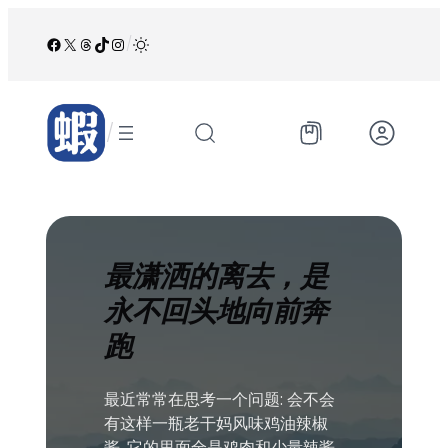
跳
至
Facebook
X
Threads
TikTok
Instagram
/
内
容
/
最潇洒的离去，是
永不回头地向前奔
跑
最近常常在思考一个问题: 会不会
有这样一瓶老干妈风味鸡油辣椒
酱, 它的里面全是鸡肉和少量辣酱.