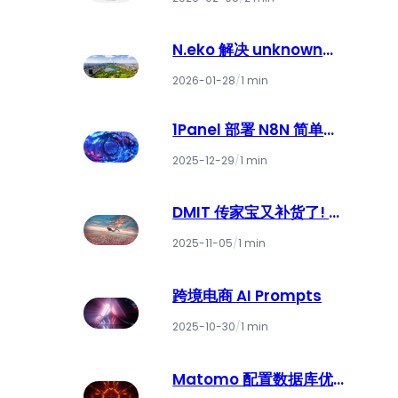
(Agentic Commerce)
潜力
N.eko 解决 unknown
event type:
2026-01-28
/
1 min
signal/close 的问题.
1Panel 部署 N8N 简单配
置
2025-12-29
/
1 min
DMIT 传家宝又补货了! 错
过拍断大腿
2025-11-05
/
1 min
跨境电商 AI Prompts
2025-10-30
/
1 min
Matomo 配置数据库优
化