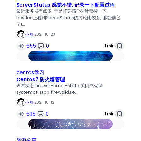
ServerStatus 感觉不错, 记录一下配置过程
最近服务器有点多, 于是打算搞个探针监控一下,
hostloc上看到ServerStatus的讨论比较多, 那就选它
了!…
小 虾
·
2021-10-23
655
0
1 min
centos学习
Centos7 防火墙管理
查看状态 firewall-cmd –state 关闭防火墙:
systemctl stop firewalld.se…
小 虾
·
2021-10-12
635
0
1 min
资源分享