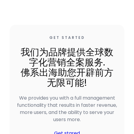
GET STARTED
我们为品牌提供全球数
字化营销全案服务.
佛系出海助您开辟前方
无限可能!
We provides you with a full management
functionality that results in faster revenue,
more users, and the ability to serve your
users more.
Get stared