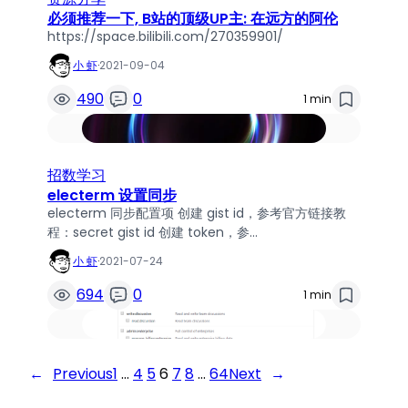
必须推荐一下, B站的顶级UP主: 在远方的阿伦
https://space.bilibili.com/270359901/
小 虾
·
2021-09-04
490
0
1 min
招数学习
electerm 设置同步
electerm 同步配置项 创建 gist id，参考官方链接教
程：secret gist id 创建 token，参…
小 虾
·
2021-07-24
694
0
1 min
←
Previous
1
…
4
5
6
7
8
…
64
Next
→