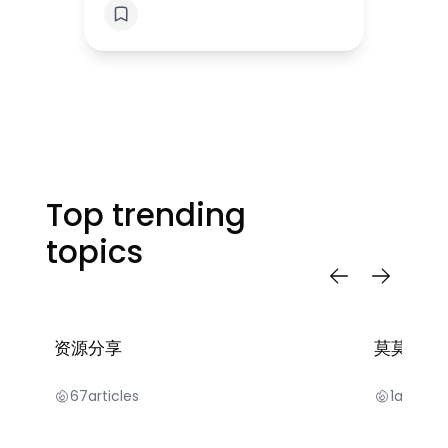
Top trending
topics
资源分享
莫莫宝贝
67
articles
1
articles