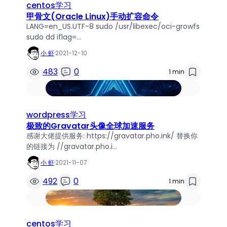
centos学习
甲骨文(Oracle Linux)手动扩容命令
LANG=en_US.UTF-8 sudo /usr/libexec/oci-growfs
sudo dd iflag=…
小 虾
·
2021-12-10
483
0
1 min
wordpress学习
极致的Gravatar头像全球加速服务
感谢大佬提供服务: https://gravatar.pho.ink/ 替换你
的链接为 //gravatar.pho.i…
小 虾
·
2021-11-07
492
0
1 min
centos学习