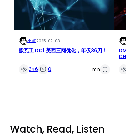
小 虾
·
2025-07-08
小 虾
·
2
搬瓦工 DC1 美西三网优化，年仅36刀！
DMIT –
CN2 GI
346
0
369
1 min
Watch, Read, Listen